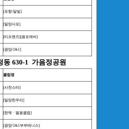
[포항/달빛]
[밀양사포]
[티프렌즈][용포에버]
[광양/2&1]
 630-1
가음정공원
클럽명
[사천스타]
[밀양한우리]
[한맥ㆍ팔용클럽]
[광양/2&1부부테니스]