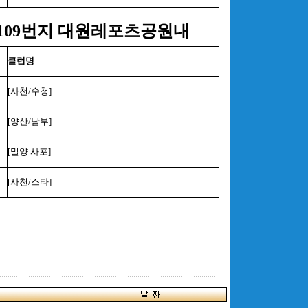
 109번지 대원레포츠공원내
클럽명
[사천/수청]
[양산/남부]
[밀양 사포]
[사천/스타]