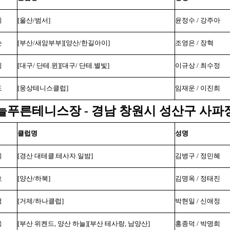
희
[울산/범서]
윤정수 / 강주아
순
[부산/새암부부][양산/한길아이]
조영은 / 장혁
식
[대구/ 단테.윈][대구/ 단테.별빛]
이규상 / 최수정
도
[웅상테니스클럽]
임재운 / 이진희
늘푸른테니스장 - 경남 창원시 성산구 사파정동
클럽명
성명
희
[경산 대테클.테사자.일밤]
김병구 / 정민혜
호
[양산/하북]
김명옥 / 정태진
정
[거제/하나클럽]
박현일 / 신애정
욱
[부산 위켄드, 양산 하늘][부산 테사랑, 남양산]
홍종덕 / 박명희