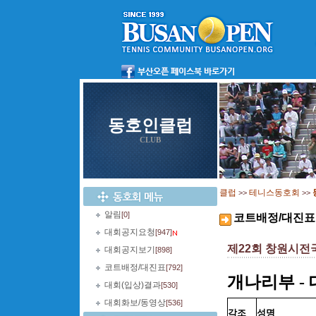
동호인클럽
CLUB
클럽
테니스동호회
>>
>>
알림
[0]
코트배정/대진표
대회공지요청
[947]
제22회 창원시
대회공지보기
[898]
코트배정/대진표
[792]
개나리부 - 
대회(입상)결과
[530]
대회화보/동영상
[536]
각조
성명