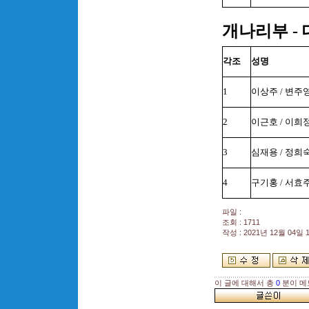
개나리부 -
각조
성명
1
이상주 / 변주
2
이근호 / 이희
3
심재용 / 정희
4
구기홍 / 서효
파일 :
조회 : 1711
작성 : 2021년 12월 04일 1
이 글에 대해서 총
0
분이 메