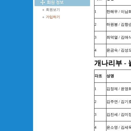
회원보기
1
한해우 / 이남
가입하기
2
하원봉 / 김향
3
최덕열 / 김애
4
윤금숙 / 김성
개나리부 - 
각조
성명
1
김정제 / 윤영
2
김주연 / 김기
3
김진세 / 김미
4
윤소영 / 김세