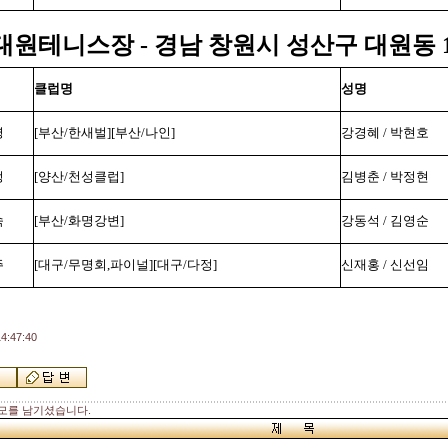
 대원테니스장 - 경남 창원시 성산구 대원동
클럽명
성명
영
[부산/한새벌][부산/나인]
강경혜 / 박현호
정
[양산/천성클럽]
김병춘 / 박정현
숙
[부산/화명강변]
강동석 / 김영순
주
[대구/무명회,파이널][대구/다정]
신재홍 / 신선임
4:47:40
모를 남기셨습니다.