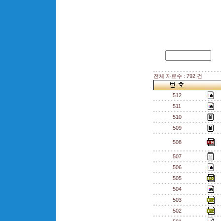
전체 자료수 : 792 건
512
511
510
509
508
507
506
505
504
503
502