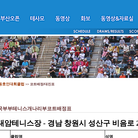
동호인대회클럽
>>
코트배정/대진표
전국부부테니스개나리부코트배정표
대암테니스장 - 경남 창원시 성산구 비음로 2
클럽명
성명