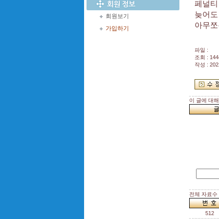
페널티
늦어도 
회원보기
아무쪼
가입하기
파일 :
조회 : 144
작성 : 202
이 글에 대
전체 자료수 :
512