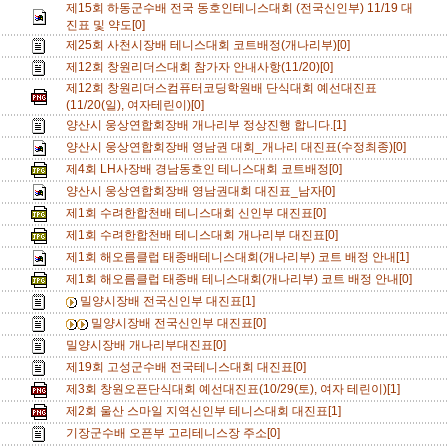
제15회 하동군수배 전국 동호인테니스대회 (전국신인부) 11/19 대
진표 및 약도[0]
제25회 사천시장배 테니스대회 코트배정(개나리부)[0]
제12회 창원리더스대회 참가자 안내사항(11/20)[0]
제12회 창원리더스컴퓨터코딩학원배 단식대회 예선대진표
(11/20(일), 여자테린이)[0]
양산시 웅상연합회장배 개나리부 정상진행 합니다.[1]
양산시 웅상연합회장배 영남권 대회_개나리 대진표(수정최종)[0]
제4회 LH사장배 경남동호인 테니스대회 코트배정[0]
양산시 웅상연합회장배 영남권대회 대진표_남자[0]
제1회 수려한합천배 테니스대회 신인부 대진표[0]
제1회 수려한합천배 테니스대회 개나리부 대진표[0]
제1회 해오름클럽 태종배테니스대회(개나리부) 코트 배정 안내[1]
제1회 해오름클럽 태종배 테니스대회(개나리부) 코트 배정 안내[0]
밀양시장배 전국신인부 대진표[1]
밀양시장배 전국신인부 대진표[0]
밀양시장배 개나리부대진표[0]
제19회 고성군수배 전국테니스대회 대진표[0]
제3회 창원오픈단식대회 예선대진표(10/29(토), 여자 테린이)[1]
제2회 울산 스마일 지역신인부 테니스대회 대진표[1]
기장군수배 오픈부 고리테니스장 주소[0]