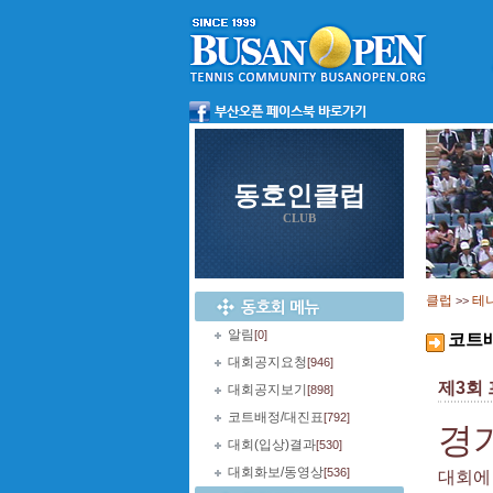
동호인클럽
CLUB
클럽
테
>>
알림
[0]
코트
대회공지요청
[946]
제3회
대회공지보기
[898]
코트배정/대진표
[792]
경기
대회(입상)결과
[530]
대회화보/동영상
[536]
대회에