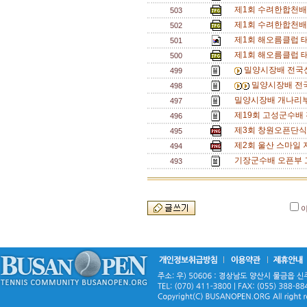
제1회 수려한합천배
503
제1회 수려한합천배
502
제1회 해오름클럽 
501
제1회 해오름클럽 태
500
밀양시장배 전국신
499
밀양시장배 전국
498
밀양시장배 개나리부
497
제19회 고성군수배
496
제3회 창원오픈단식대회
495
제2회 울산 스마일
494
기장군수배 오픈부 
493