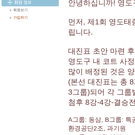
안녕하십니까! 영
회원보기
가입하기
먼저, 제1회 영도
립니다.
대진표 초안 마련 후
영도구 내 코트 사정
많이 배정된 것은 
(본선 대진표는 총 
3그룹)되어 각 그룹
첨후 8강-4강-결승
A그룹: 동삼, B그룹: 
환경공단2조, 과기원