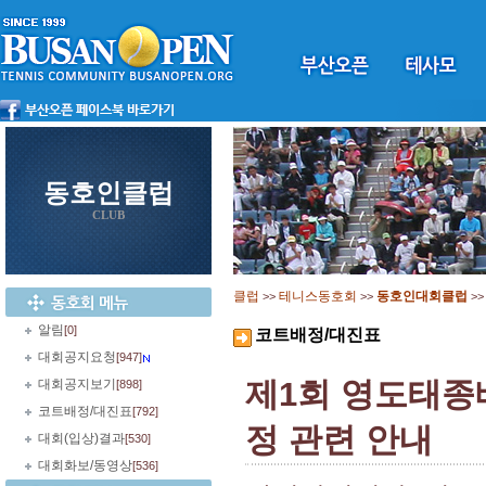
동호인클럽
CLUB
클럽
테니스동호회
동호인대회클럽
>>
>>
>
알림
[0]
코트배정/대진표
대회공지요청
[947]
제1회 영도태종
대회공지보기
[898]
코트배정/대진표
[792]
정 관련 안내
대회(입상)결과
[530]
대회화보/동영상
[536]