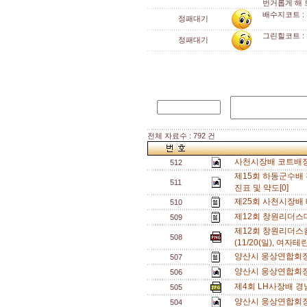
번거롭게 해 
배수지코트 :
정패대기
그린힐코트 :
정패대기
전체 자료수 : 792 건
사천시장배 코트배정
512
제15회 하동군수배 
511
진표 및 약도[0]
제25회 사천시장배
510
제12회 창원리더스대회
509
제12회 창원리더
508
(11/20(일), 여자테
양산시 웅상연합회장
507
양산시 웅상연합회장
506
제4회 LH사장배 
505
양산시 웅상연합회장
504