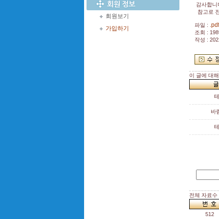
감사합니
참고로 전
회원보기
.pd
파일 :
가입하기
조회 : 198
작성 : 202
이 글에 대
바
전체 자료수 :
512