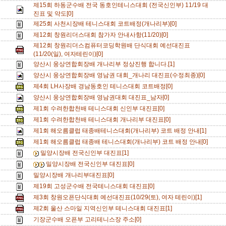
제15회 하동군수배 전국 동호인테니스대회 (전국신인부) 11/19 대
진표 및 약도[0]
제25회 사천시장배 테니스대회 코트배정(개나리부)[0]
제12회 창원리더스대회 참가자 안내사항(11/20)[0]
제12회 창원리더스컴퓨터코딩학원배 단식대회 예선대진표
(11/20(일), 여자테린이)[0]
양산시 웅상연합회장배 개나리부 정상진행 합니다.[1]
양산시 웅상연합회장배 영남권 대회_개나리 대진표(수정최종)[0]
제4회 LH사장배 경남동호인 테니스대회 코트배정[0]
양산시 웅상연합회장배 영남권대회 대진표_남자[0]
제1회 수려한합천배 테니스대회 신인부 대진표[0]
제1회 수려한합천배 테니스대회 개나리부 대진표[0]
제1회 해오름클럽 태종배테니스대회(개나리부) 코트 배정 안내[1]
제1회 해오름클럽 태종배 테니스대회(개나리부) 코트 배정 안내[0]
밀양시장배 전국신인부 대진표[1]
밀양시장배 전국신인부 대진표[0]
밀양시장배 개나리부대진표[0]
제19회 고성군수배 전국테니스대회 대진표[0]
제3회 창원오픈단식대회 예선대진표(10/29(토), 여자 테린이)[1]
제2회 울산 스마일 지역신인부 테니스대회 대진표[1]
기장군수배 오픈부 고리테니스장 주소[0]