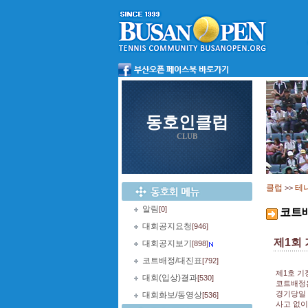
동호인클럽
CLUB
클럽
테
>>
알림
[0]
코트
대회공지요청
[946]
제1회
대회공지보기
[898]
코트배정/대진표
[792]
제1호 기
대회(입상)결과
[530]
코트배정은
경기당일 
대회화보/동영상
[536]
사고 없이