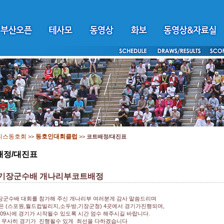
니스동호회
동호인대회클럽
>>
>>
코트배정/대진표
배정/대진표
 기장군수배 개나리부코트배정
장군수배 대회를 참가해 주신 개나리부 여러분게 감사 말씀드리며
 (스포원,월드컵빌리지,소두방,기장군청) 4곳에서 경기가진행되며,
09시에 경기가 시작될수 있도록 시간 엄수 해주시길 바랍니다.
 무사히 경기가 진행될수 있게 최선을 다하겠습니다