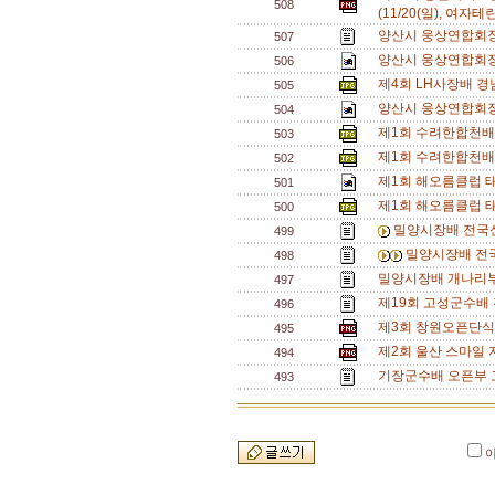
508
(11/20(일), 여자테
양산시 웅상연합회장
507
양산시 웅상연합회장
506
제4회 LH사장배 
505
양산시 웅상연합회장
504
제1회 수려한합천배
503
제1회 수려한합천배
502
제1회 해오름클럽 
501
제1회 해오름클럽 태
500
밀양시장배 전국신
499
밀양시장배 전국
498
밀양시장배 개나리부
497
제19회 고성군수배
496
제3회 창원오픈단식대회
495
제2회 울산 스마일
494
기장군수배 오픈부 
493