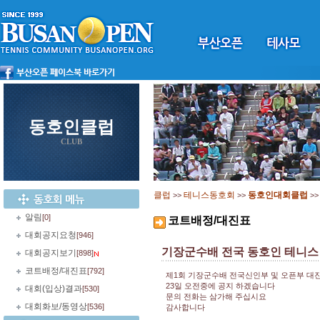
동호인클럽
CLUB
클럽
테니스동호회
동호인대회클럽
>>
>>
>
알림
[0]
코트배정/대진표
대회공지요청
[946]
기장군수배 전국 동호인 테니스
대회공지보기
[898]
코트배정/대진표
[792]
제1회 기장군수배 전국신인부 및 오픈부 대
23일 오전중에 공지 하겠습니다
대회(입상)결과
[530]
문의 전화는 삼가해 주십시요
대회화보/동영상
[536]
감사합니다