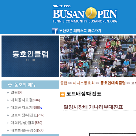
동호인클럽
CLUB
클럽
테니스동호회
동호인대회클럽
>>
>>
>>
코
알림
[0]
코트배정/대진표
대회공지요청
[946]
밀양시장배 개나리부대진표
대회공지보기
[898]
코트배정/대진표
[792]
대회(입상)결과
[530]
대회화보/동영상
[536]