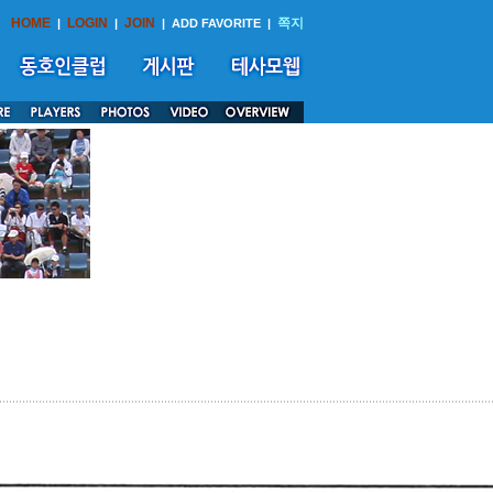
HOME
LOGIN
JOIN
쪽지
|
|
|
ADD FAVORITE
|