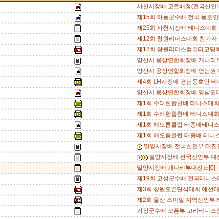
사천시장배 코트배정(전국신인부
제15회 하동군수배 전국 동호인테
제25회 사천시장배 테니스대회 
제12회 창원리더스대회 참가자 안내
제12회 창원리더스컴퓨터코딩학원배
양산시 웅상연합회장배 개나리부 
양산시 웅상연합회장배 영남권 
제4회 LH사장배 경남동호인 테
양산시 웅상연합회장배 영남권대
제1회 수려한합천배 테니스대회 
제1회 수려한합천배 테니스대회
제1회 해오름클럽 태종배테니스대
제1회 해오름클럽 태종배 테니스
밀양시장배 전국신인부 대진표
밀양시장배 전국신인부 대진
밀양시장배 개나리부대진표[0]
제19회 고성군수배 전국테니스대
제3회 창원오픈단식대회 예선대진표(
제2회 울산 스마일 지역신인부 
기장군수배 오픈부 고리테니스장