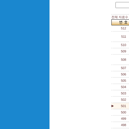
전체 자료수 :
512
511
510
509
508
507
506
505
504
503
502
▶
501
500
499
498