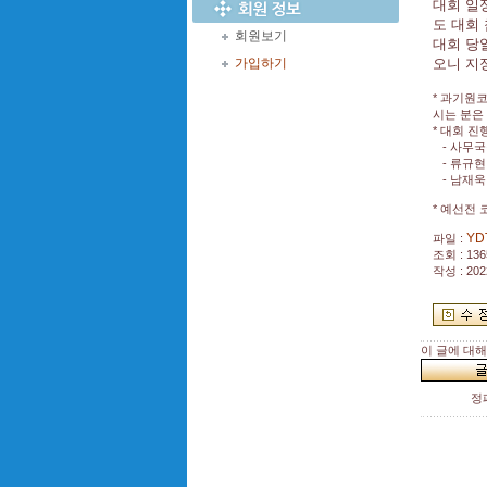
대회 일
도 대회
회원보기
대회 당
가입하기
오니 지
* 과기원
시는 분은
* 대회 진
- 사무국장 
- 류규현 
- 남재욱 
* 예선전
YD
파일 :
조회 : 136
작성 : 202
이 글에 대
정