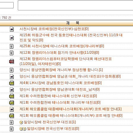
 792 건
사천시장배 코트배정(전국신인부)-삼천포[0]
제15회 하동군수배 전국 동호인테니스대회 (전국신인부) 11/19 대
진표 및 약도[0]
제25회 사천시장배 테니스대회 코트배정(개나리부)[0]
제12회 창원리더스대회 참가자 안내사항(11/20)[0]
제12회 창원리더스컴퓨터코딩학원배 단식대회 예선대진표
(11/20(일), 여자테린이)[0]
양산시 웅상연합회장배 개나리부 정상진행 합니다.[1]
양산시 웅상연합회장배 영남권 대회_개나리 대진표(수정최종)[0]
제4회 LH사장배 경남동호인 테니스대회 코트배정[0]
양산시 웅상연합회장배 영남권대회 대진표_남자[0]
제1회 수려한합천배 테니스대회 신인부 대진표[0]
제1회 수려한합천배 테니스대회 개나리부 대진표[0]
제1회 해오름클럽 태종배테니스대회(개나리부) 코트 배정 안내[1]
제1회 해오름클럽 태종배 테니스대회(개나리부) 코트 배정 안내[0]
밀양시장배 전국신인부 대진표[1]
밀양시장배 전국신인부 대진표[0]