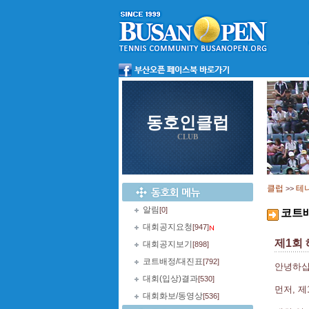
동호인클럽
CLUB
클럽
테
>>
알림
[0]
코트
대회공지요청
[947]
제1회
대회공지보기
[898]
코트배정/대진표
[792]
안녕하십
대회(입상)결과
[530]
먼저, 
대회화보/동영상
[536]