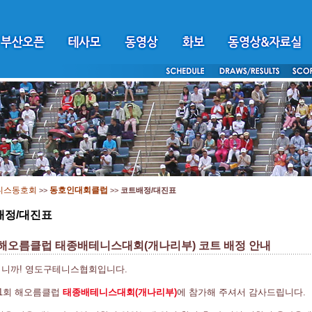
니스동호회
동호인대회클럽
>>
>>
코트배정/대진표
배정/대진표
 해오름클럽 태종배테니스대회(개나리부) 코트 배정 안내
니까! 영도구테니스협회입니다.
제1회 해오름클럽
태종배테니스대회(개나리부)
에 참가해 주셔서 감사드립니다.