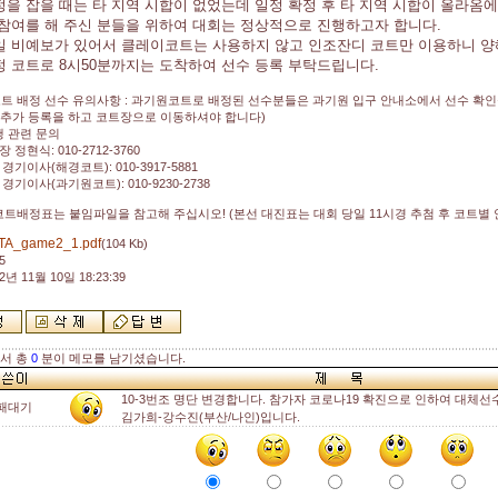
정을 잡을 때는 타 지역 시합이 없었는데 일정 확정 후 타 지역 시합이 올라옴에
 참여를 해 주신 분들을 위하여 대회는 정상적으로 진행하고자 합니다.
일 비예보가 있어서 클레이코트는 사용하지 않고 인조잔디 코트만 이용하니 양
정 코트로 8시50분까지는 도착하여 선수 등록 부탁드립니다.
코트 배정 선수 유의사항 : 과기원코트로 배정된 선수분들은 과기원 입구 안내소에서 선수 확인
 추가 등록을 하고 코트장으로 이동하셔야 합니다)
행 관련 문의
정현식: 010-2712-3760
경기이사(해경코트): 010-3917-5881
경기이사(과기원코트): 010-9230-2738
 코트배정표는 붙임파일을 참고해 주십시오! (본선 대진표는 대회 당일 11시경 추첨 후 코트별
TA_game2_1.pdf
(104 Kb)
5
2년 11월 10일 18:23:39
해서 총
0
분이 메모를 남기셨습니다.
10-3번조 명단 변경합니다. 참가자 코로나19 확진으로 인하여 대체
패대기
김가희-강수진(부산/나인)입니다.