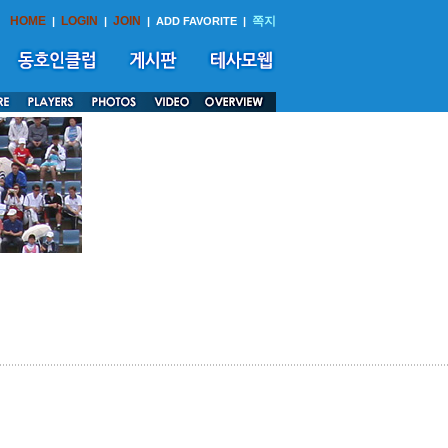
HOME
LOGIN
JOIN
쪽지
|
|
|
ADD FAVORITE
|