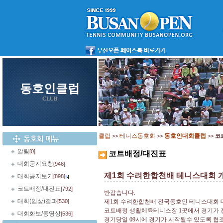
동호인클럽
CLUB
클럽
테니스동호회
동호인대회클럽
>>
>>
>>
코
알림
[0]
코트배정/대진표
대회공지요청
[946]
제1회 수려한합천배 테니스대회 
대회공지보기
[898]
코트배정/대진표
[792]
반갑습니다
.
대회(입상)결과
[530]
제
1
회 수려한합천배 전국동호인 테니스대회
코트배정 생활체육테니스장
1
곳에서 경기가
대회화보/동영상
[536]
경기당일
09
시에 경기가 시작될수 있도록 협