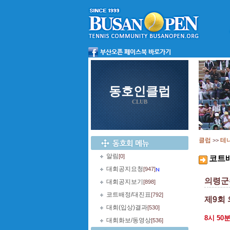
동호인클럽
CLUB
클럽
테
>>
알림
[0]
코트
대회공지요청
[947]
의령군수
대회공지보기
[898]
코트배정/대진표
[792]
제9회
대회(입상)결과
[530]
8시 5
대회화보/동영상
[536]