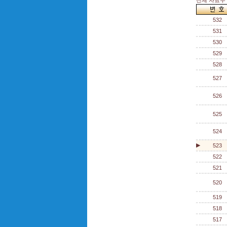
전체 자료수 :
532
531
530
529
528
527
526
525
524
▶
523
522
521
520
519
518
517