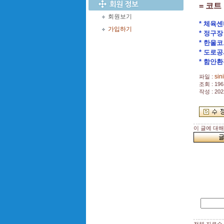
= 코트
회원보기
* 체육센
가입하기
* 정구장
* 한울코
* 도로공
* 함안환
sin
파일 :
조회 : 196
작성 : 202
이 글에 대