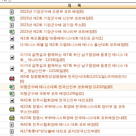
 792 건
2023년 기장군수배 오픈부 코트 배정[0]
2023년 제2회 기장군수배 신인부 코트배정[0]
2023년 제2회 기장군수배 경기장 주소[0]
2023년 제2회 기장군수배 개나리부 코트배정[0]
제1회 해오름클럽 태종배테니스대회 대진표 공지[1]
더 테니스 레벨 업 제2회 드림테니스배 테니스 울산대회 코트배정[0]
이기대 갈맷길과 함께하는 제7회 부산 남구청장배 동호인 테니스 대
회 _ 개나리부 - 12/18(일)[0]
이기대 갈맷길과 함께하는 제7회 부산 남구청장배 동호인 테니스 대
회 _ 영남신인부 - 12/18(일)[0]
제5회 창원행복한요양병원배 전국단식대회(12/11(일),여자테린이)
[0]
의령군수배 테니스대회 전국신인부 코트배정 (12/10일)[0]
의령군수배 국화부 코트 배정(12/9일)[1]
제42회 진주시협회장배 전국신인부 대진표[0]
제23회 창원시 부부테니스 회장배 전국테니스대회 장미부 및 코트
주소안내[0]
제23회 창원시 부부테니스회장배 전국테니스대회 코트배정안내[0]
제42회 진주시협회장배 톄니스 대회 코트 배정[0]
제17회롯데*반딧불배 대진표 공지(전국신인부)[0]