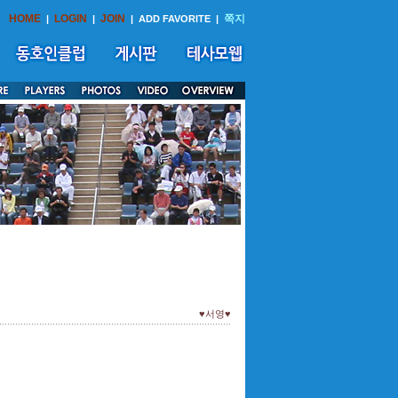
HOME
LOGIN
JOIN
쪽지
|
|
|
ADD FAVORITE
|
♥서영♥