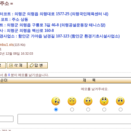
 주소 =
터코트 : 의령군 의령읍 의령대로 1577-25 (의령국민체육센터 내)
 코트 : 주소 상동
트 : 의령군 의령읍 구룡로 3길 46-8 (의령공설운동장 테니스장)
사 : 의령군 의령읍 백산로 160-8
경사업소 : 함안군 가야읍 남경길 107-123 (함안군 환경기초시설사업소)
inbu1.xls
(115 Kb)
1
2년 12월 08일 16:32:03
해서 총
0
분이 메모를 남기셨습니다.
메모를 남겨주세요.