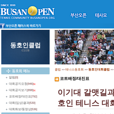
동호인클럽
CLUB
클럽
테니스동호회
동호인대회클럽
>>
>>
>
알림
[0]
코트배정/대진표
대회공지요청
[946]
이기대 갈맷길과
대회공지보기
[898]
코트배정/대진표
[792]
호인 테니스 대회 
대회(입상)결과
[530]
대회화보/동영상
[536]