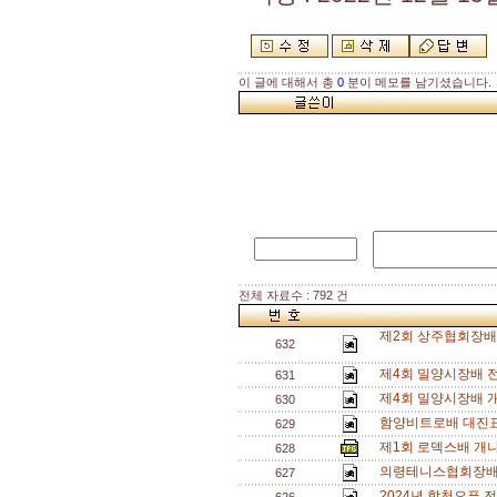
이 글에 대해서 총
0
분이 메모를 남기셨습니다.
전체 자료수 : 792 건
제2회 상주협회장배 
632
제4회 밀양시장배 
631
제4회 밀양시장배 
630
함양비트로배 대진표
629
제1회 로덱스배 개
628
의령테니스협회장배
627
2024년 합천오픈