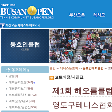
동호인클럽
CLUB
클럽
테니스동호회
동호인대회클럽
>>
>>
>>
코
알림
[0]
코트배정/대진표
대회공지요청
[947]
제1회 해오름클
대회공지보기
[898]
코트배정/대진표
[792]
대회(입상)결과
[530]
영도구테니스협회
대회화보/동영상
[536]