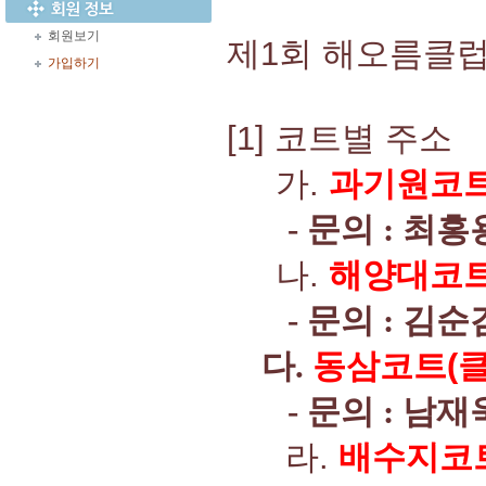
회원보기
제1회 해오름클럽
가입하기
[1] 코트별 주소
가.
과기원코
- 문의 : 최홍용(
나.
해양대코
- 문의 : 김순겸(
다.
동삼코트
(
- 문의 : 남재욱(
라.
배수지코