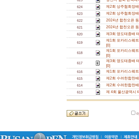
625
제2회 상주협회장배 
624
제2회 상주협회장배 
623
2024년 합천오픈 
622
2024년 합천오픈 
621
제3회 영도태종배 
620
제1회 포카리스웨트
619
[0]
제1회 포카리스웨트
618
[0]
제3회 영도태종배 테
617
[0]
제1회 포카리스웨트
616
제2회 수려한합천배
615
제2회 수려한합천배
614
제 4회 울산광역시 
613