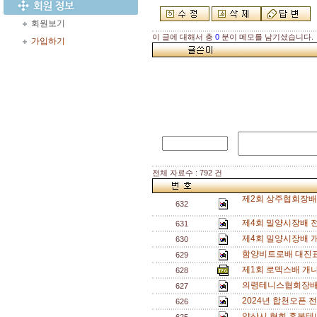
회원보기
이 글에 대해서 총
0
분이 메모를 남기셨습니다.
가입하기
전체 자료수 : 792 건
제2회 상주협회장배 
632
제4회 밀양시장배 
631
제4회 밀양시장배 
630
함양비트로배 대진표
629
제1회 로덱스배 개
628
의령테니스협회장배
627
2024년 합천오픈
626
양산시 협회 혼복테니