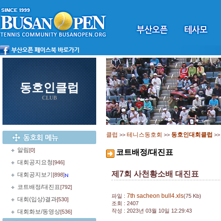
동호인클럽
CLUB
클럽
테니스동호회
동호인대회클럽
>>
>>
>
알림
[0]
코트배정/대진표
대회공지요청
[946]
제7회 사천황소배 대진표
대회공지보기
[898]
코트배정/대진표
[792]
7th sacheon bull4.xls
파일 :
(75 Kb)
대회(입상)결과
[530]
조회 : 2407
작성 : 2023년 03월 10일 12:29:43
대회화보/동영상
[536]