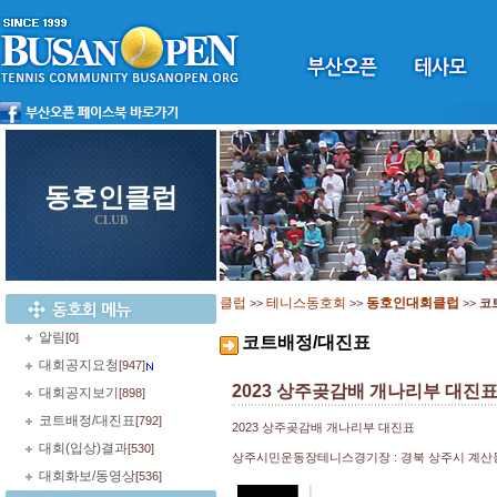
동호인클럽
CLUB
클럽
테니스동호회
동호인대회클럽
>>
>>
>>
코
알림
[0]
코트배정/대진표
대회공지요청
[947]
2023 상주곶감배 개나리부 대진
대회공지보기
[898]
코트배정/대진표
[792]
2023 상주곶감배 개나리부 대진표
대회(입상)결과
[530]
상주시민운동장테니스경기장 : 경북 상주시 계산동 
대회화보/동영상
[536]