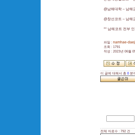
@남해대학
–
남해
@창선코트
–
남해
** 남해코트 전부 
namhae-daeji
파일 :
조회 : 1791
작성 : 2023년 06월 05
이 글에 대해서 총
0
분이
전체 자료수 : 792 건