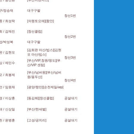
 / 공진환
[부산어벤저스]
구/정승재
대구구팔
창선1번
 / 최성락
[의령토요애][함안]
 / 감재진
[창선클럽]
창선2번
섭/박성복
대구구팔
[김희완 마산/빕스][김현
 / 김현모
모 마산/빕스]
창선3번
[부산/VIP,창원/명도][부
 / 제민수
산/VIP 센텀]
[부산/넘버원][부산/넘버
 / 최봉제
원/용두산]
창선4번
 / 임원채
[광양/항만][순천제일/atp]
 / 이상훈
[동김해][창선클럽]
공설대기
 / 신상일
[부산/한새벌]
공설대기
 / 윤병훈
[고성/공치리]
공설대기