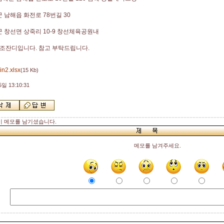
군 남해읍 화전로
78
번길
30
군 창선면 상죽리
10-9
창선체육공원내
인조잔디입니다. 참고 부탁드립니다.
n2.xlsx
(15 Kb)
일 13:10:31
 메모를 남기셨습니다.
메모를 남겨주세요.