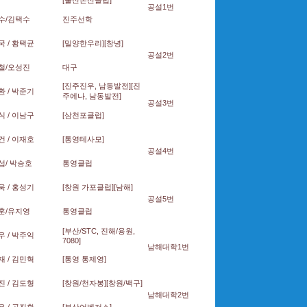
[울산온산클럽]
공설1번
수/김택수
진주선학
 / 황택균
[밀양한우리][창녕]
공설2번
철/오성진
대구
[진주진우, 남동발전][진
 / 박준기
주에나, 남동발전]
공설3번
 / 이남구
[삼천포클럽]
 / 이재호
[통영테사모]
공설4번
섭/ 박승호
통영클럽
 / 홍성기
[창원 가포클럽][남해]
공설5번
훈/유지영
통영클럽
[부산/STC, 진해/용원,
 / 박주익
7080]
남해대학1번
 / 김민혁
[통영 통제영]
 / 김도형
[창원/천자봉][창원/백구]
남해대학2번