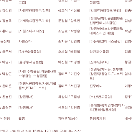
/ 이말수
정보건 / 이원규
강성은
크럽]
성클럽]
/ 김성명
[사천/라인][진주/선학]
심호석 / 박상필
[김해/더원][김해/중앙]
안중
[진해/신항만클럽][창원/
/ 김봉옥
[거제/능포][진주/가좌]
문정철 / 양호민
김성종
신항만테니스클럽]
[창원/베이스라인][창원/
/ 황대근
[사천스타/사테모]
조영효 / 박성용
박광희
베이스라인 대원]
/윤성재
사천스타
손지웅 / 김영명
[하동/진교테니스클럽]
김영
/ 허준서
[양산/오합클럽]
오세열 / 배정일
삼천포어울림
김희완
/ 이명기
[통영통제영클럽]
이진철 / 하영열
[진주/진우회]
황철상
[창녕/남지낙동, 창부연]
[사천 수청클럽, 태풍][사천
/ 박상근
김태우 / 이진수
[창원/창원명도,FL,스위
엄재오
수양클럽, 수청클럽]
트]
[창원/사림][창원/사림,더블
/ 윤태훈
김태우 / 서진경
진주에나
이동언
폴트,PTM,FL,스트]
/ 윤봉진
[창원명서]
하상석 / 구필성
[부산/반도클럽]
정우경
[통테협/통제영/통영테사
/ 최영곤
[창원명서]
신호성 / 김현중
박경태
모][통테협/통제영]
/박헌영
팔룡
김태훈/조성수
통영통제영
배석헌
남해군 남해읍 선소로
16
번길
120
남해 공설테니스장