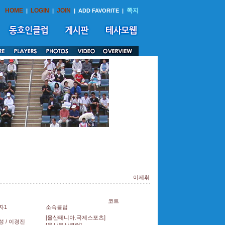
HOME
LOGIN
JOIN
쪽지
|
|
|
ADD FAVORITE
|
이제휘
코트
자1
소속클럽
[울산테니아.국제스포츠]
 / 이경진