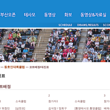
동호인대회클럽
>>
>>
코트배정/대진표
진표
트배정
2
3
1
소속클럽
참가자1
소속클럽
참가
/ 최창민
[삼천포]
김석정 / 정희구
[통영테사모.통영클럽]
배재성