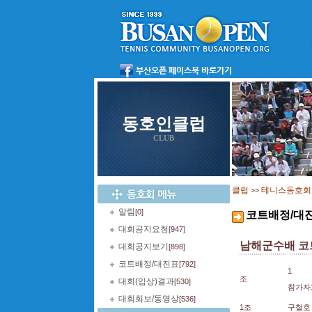
동호인클럽
CLUB
클럽
테니스동호회
>>
알림
[0]
코트배정/대
대회공지요청
[947]
남해군수배 코
대회공지보기
[898]
코트배정/대진표
[792]
1
조
대회(입상)결과
[530]
참가자
대회화보/동영상
[536]
1조
구철호 