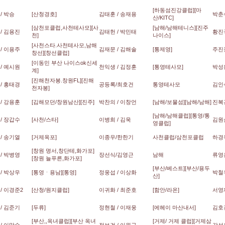
[하동섬진강클럽][마
/ 박승
[산청경호]
김태훈 / 송재용
박춘
산/KITC]
[삼천포클럽,사천테사모][사
[남해/남해테니스][진주
/ 김용진
김태헌 / 박민태
황진국
천]
나이스]
[사천스타.사천테사모,남해
/ 이용주
김재문 / 김해솔
[통제영]
주진
창선][창선클럽]
[이동민 부산 나이스ok신세
/ 예시원
천익생 / 김정훈
[통영테사모]
박성환
계]
[진해천자봉.창원FL][진해
/ 홍태경
공등록/최호건
통영테사모
김인식
천자봉]
/ 강용훈
[김해모던/창원남산][진주]
박찬의 / 이창언
[남해/보물섬][남해/남해]
진복건
[남해/남해클럽][통영/통
/ 장갑수
[사천/스타]
이병희 / 김욱
김원
영클럽]
/ 송기열
[거제옥포]
이종우/한한기
사천클럽/삼천포클럽
하경욱
[창원 명서,창단테,화가포]
/ 박병영
장선식/김영근
남해
류영
[창원 늘푸른,화가포]
[부산/베스트][부산/용두
/ 박상우
[통영ㆍ용남][통영]
정웅섭 / 이상화
박철우
산]
/ 이경준2
[산청/원지클럽]
이귀화 / 최준호
[함안/라온]
서영재
/ 김준기
[두류]
정현철 / 이재웅
[에헤이 마산내서]
김호진
[부산,,옥녀클럽][부산 옥녀
[거제/ 거제 클럽][거제삼