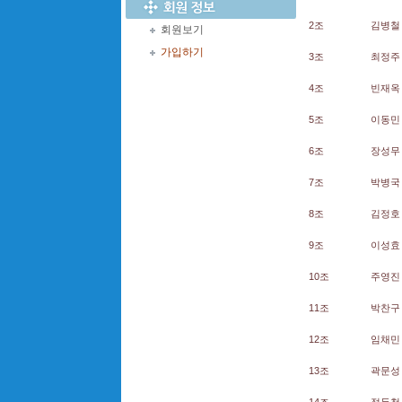
2조
김병철 
회원보기
가입하기
3조
최정주 
4조
빈재옥 
5조
이동민 
6조
장성무 
7조
박병국 
8조
김정호 
9조
이성효 
10조
주영진 
11조
박찬구 
12조
임채민 
13조
곽문성 