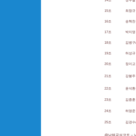
14조
정두철 
15조
최창규 
16조
송혁찬 
17조
박지영 
18조
김병구
19조
허성규 
20조
정이교 
21조
강봉주 
22조
윤석환 
23조
김종훈 
24조
허영준 
25조
김경수
@남해공설코트
–