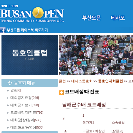
동호인클럽
CLUB
클럽
테니스동호회
동호인대회클럽
>>
>>
>>
코
알림
[0]
코트배정/대진표
대회공지요청
[946]
남해군수배 코트배정
대회공지보기
[898]
코트배정/대진표
[792]
1
조
대회(입상)결과
[530]
참가자1
소속클럽
대회화보/동영상
[536]
1조
구철호 / 최창민
[삼천포]