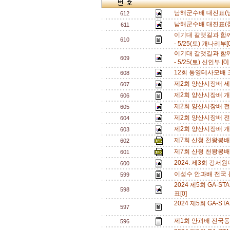
남해군수배 대진표(남
612
남해군수배 대진표(창
611
이기대 갈맷길과 함께
610
- 5/25(토) 개나리부[0
이기대 갈맷길과 함께
609
- 5/25(토) 신인부.[0
12회 통영테사모배 코
608
제2회 양산시장배 세
607
제2회 양산시장배 
606
제2회 양산시장배 전
605
제2회 양산시장배 전
604
제2회 양산시장배 개
603
제7회 산청 천왕봉
602
제7회 산청 천왕봉배
601
2024. 제3회 강
600
이성수 안과배 전국 
599
2024 제5회 GA
598
표[0]
2024 제5회 GA-
597
제1회 안과배 전국동
596