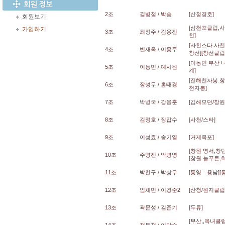
2조
김병철 / 박승
[산청경호]
회원보기
[삼천포클럽,사
가입하기
3조
최정주 / 김용진
천]
[사천스타.사
4조
빈재옥 / 이용주
창선][창선클럽
[이동민 부산 
5조
이동민 / 예시원
계]
[진해천자봉.창
6조
장성무 / 홍태경
천자봉]
7조
박병국 / 강용훈
[김해모던/창원
8조
김정호 / 장갑수
[사천/스타]
9조
이성효 / 송기열
[거제옥포]
[창원 명서,창
10조
주영진 / 박병영
[창원 늘푸른,
11조
박찬구 / 박상우
[통영ㆍ용남][
12조
임채민 / 이경준2
[산청/원지클럽
13조
곽문성 / 김준기
[두류]
[부산,,옥녀클럽