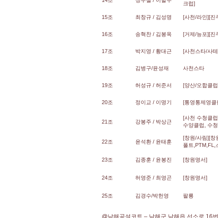
14조
정두철 / 이말수
크럽]
15조
최창규 / 김성명
[사천/라인][진
16조
송혁찬 / 김봉옥
[거제/능포][진
17조
박지영 / 황대근
[사천스타/사테
18조
김병구/윤성재
사천스타
19조
허성규 / 허준서
[양산/오합클럽
20조
정이교 / 이명기
[통영통제영클
[사천 수청클럽,
21조
강봉주 / 박상근
수양클럽, 수청
[창원/사림][창
22조
윤석환 / 윤태훈
폴트,PTM,FL,
23조
김종훈 / 윤봉진
[창원명서]
24조
허영준 / 최영곤
[창원명서]
25조
김경수/박헌영
팔룡
@남해공설코트
–
남해군 남해읍 선소로
16