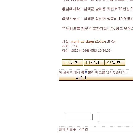
@남해대학
–
남해군 남해읍 화전로
78
번길
3
@창선코트
–
남해군 창선면 상죽리
10-9
창
** 남해코트 전부 인조잔디입니다. 참고 부탁
namhae-daejin2.xlsx
파일 :
(15 Kb)
조회 : 1786
작성 : 2023년 06월 05일 13:10:31
이 글에 대해서 총
0
분이 메모를 남기셨습니다.
전체 자료수 : 792 건