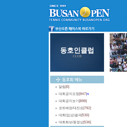
동호인클럽
CLUB
알림
[0]
대회공지요청
[947]
대회공지보기
[898]
코트배정/대진표
[792]
대회(입상)결과
[530]
대회화보/동영상
[536]