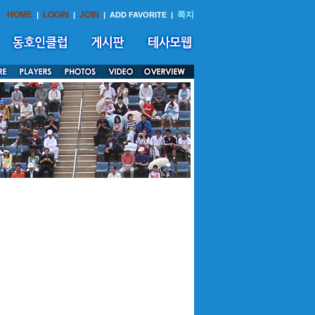
HOME
LOGIN
JOIN
쪽지
|
|
|
ADD FAVORITE
|