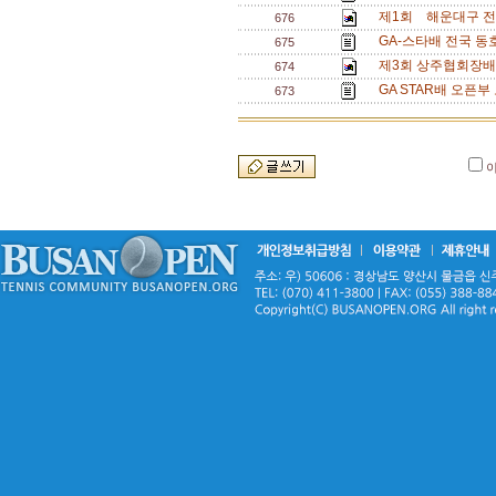
제1회 해운대구 전
676
GA-스타배 전국 동
675
제3회 상주협회장배 
674
GA STAR배 오픈부
673