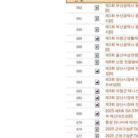
제1회 부산광역시 동
692
[0]
제1회 부산광역시 동
691
지[0]
제1회 부산광역시 동
690
지[0]
제1회 의령군생활체
689
제1회 부산광역시 동
688
[0]
제5회 울산여성연맹 
687
제8회 산청 천왕봉배
686
제3회 양산시장배 
685
정[0]
제3회 양산시장배 
684
트배정[0]
제3회 의령군 테니스
683
제3회 양산시장배 
682
제3회 양산시장배 
681
2025 제6회 GA
680
부 예선대진표[0]
통영 잔나비배 테린이
679
2025 군위구장(F.
678
2025 군위구장(F.
677