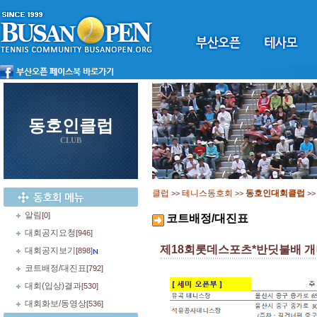
동호인클럽
CLUB
클럽
테니스동호회
동호인대회클럽
>>
>>
>
알림
[0]
코트배정/대진표
대회공지요청
[946]
제18회롯데스포츠*반딧불배 
대회공지보기
[898]
코트배정/대진표
[792]
대회(입상)결과
[530]
대회화보/동영상
[536]