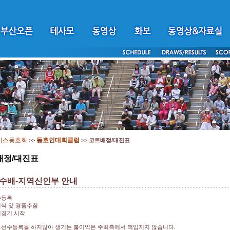
니스동호회
동호인대회클럽
>>
>>
코트배정/대진표
배정/대진표
수배-지역신인부 안내
선수등록
개회식 및 경품추첨
예선경기 시작
까지 선수등록을 하지않아 생기는 불이익은 주최측에서 책임지지 않습니다.