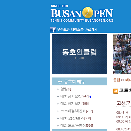
동호인클럽
CLUB
클럽
테
>>
알림
[0]
코트
대회공지요청
[947]
고성군
대회공지보기
[898]
코트배정/대진표
[792]
08:45 
09:00 
대회(입상)결과
[530]
09:30 
대회화보/동영상
[536]
08:45