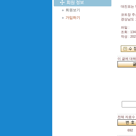
대진표는 
회원보기
코트장 주
가입하기
경상남도 
파일 :
조회 : 134
작성 : 202
이 글에 대
전체 자료수 :
692