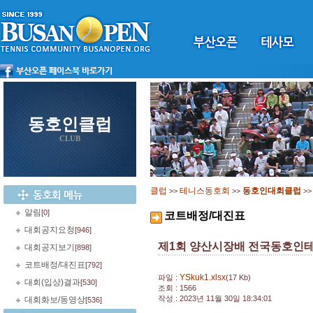
동호인클럽
CLUB
클럽
테니스동호회
동호인대회클럽
>>
>>
>
알림
[0]
코트배정/대진표
대회공지요청
[946]
제1회 양산시장배 전국동호인
대회공지보기
[898]
코트배정/대진표
[792]
YSkuk1.xlsx
파일 :
(17 Kb)
대회(입상)결과
[530]
조회 : 1566
작성 : 2023년 11월 30일 18:34:01
대회화보/동영상
[536]