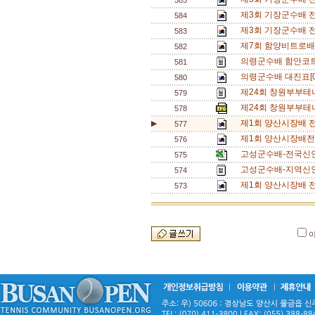
585
제3회 기장군수배 전
584
제3회 기장군수배 
583
제7회 함양비트로배 
582
의령군수배 함안코트
581
의령군수배 대진표[
580
제24회 창원부부테
579
제24회 창원부부테
578
제1회 양산시장배 
▶
577
제1회 양산시장배전
576
고성군수배-전국신인
575
고성군수배-지역신인
574
제1회 양산시장배 전
573