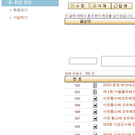
회원보기
이 글에 대해서 총
0
분이 메모를 남기셨습니다.
가입하기
전체 자료수 : 792 건
2024 춘계 부산대
592
제 1회 더블폴트배 
591
사천황소배코트배정4
590
사천황소배 코트배정
589
사천황소배 코트배정
588
사천 황소배 코트배정
587
제3회 기장군수배 전
586
제3회 기장군수배 전