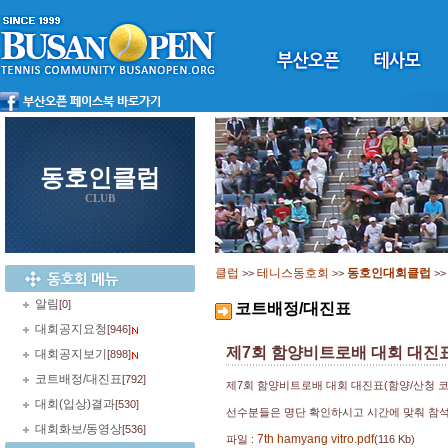
동호인클럽
CLUB
클럽
테니스동호회
동호인대회클럽
>>
>>
>
알림
[0]
코트배정/대진표
대회공지요청
[946]
제7회 함양비트로배 대회 대진표
대회공지보기
[898]
코트배정/대진표
[792]
제7회 함양비트로배 대회 대진표(함양/산청 코
대회(입상)결과
[530]
선수분들은 명단 확인하시고 시간에 맞춰 참석
대회화보/동영상
[536]
7th hamyang vitro.pdf
파일 :
(116 Kb)