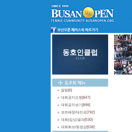
동호인클럽
CLUB
알림
[0]
대회공지요청
[947]
대회공지보기
[898]
코트배정/대진표
[792]
대회(입상)결과
[530]
대회화보/동영상
[536]