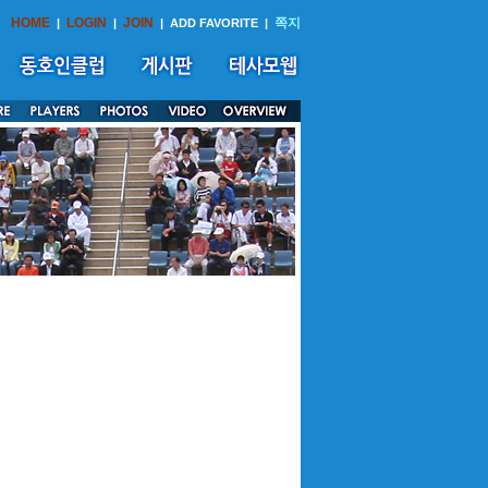
HOME
LOGIN
JOIN
쪽지
|
|
|
ADD FAVORITE
|