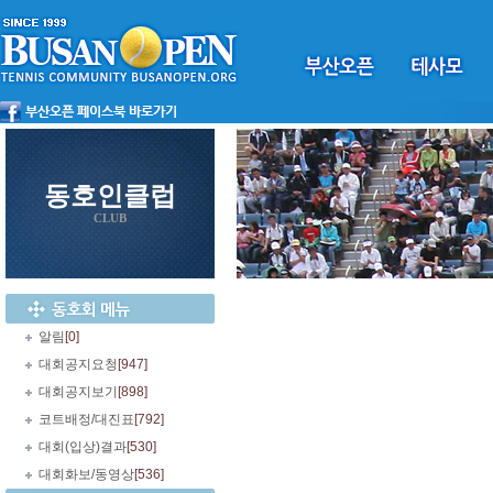
동호인클럽
CLUB
알림
[0]
대회공지요청
[947]
대회공지보기
[898]
코트배정/대진표
[792]
대회(입상)결과
[530]
대회화보/동영상
[536]