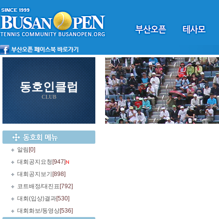
동호인클럽
CLUB
알림
[0]
대회공지요청
[947]
대회공지보기
[898]
코트배정/대진표
[792]
대회(입상)결과
[530]
대회화보/동영상
[536]