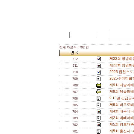
전체 자료수 : 792 건
제22회 창녕화
712
제22회 창녕화
711
2025 합천스
710
2025수려한합
709
제9회 테슬라배
708
제9회 테슬라배
707
9.13일 긴급
706
제9회 비트로배
705
제4회 대구테니
704
제2회 빅베어배
703
제5회 영도태종
702
제5회 울산시 
701