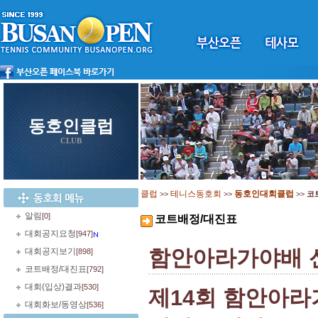
동호인클럽
CLUB
클럽
테니스동호회
동호인대회클럽
>>
>>
>>
코
알림
[0]
코트배정/대진표
대회공지요청
[947]
함안아라가야배 
대회공지보기
[898]
코트배정/대진표
[792]
대회(입상)결과
[530]
제14회 함안아
대회화보/동영상
[536]