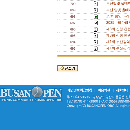
부산달빛 올빼미
700
부산 달빛 올빼
699
15회 함안 아
698
2025수려한
697
제8회 산청 천
696
제8회 산청 천
695
제1회 부산광역시
694
제1회 부산광역시
693