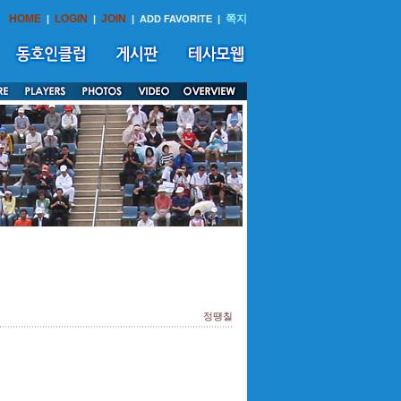
HOME
LOGIN
JOIN
쪽지
|
|
|
ADD FAVORITE
|
정땡칠