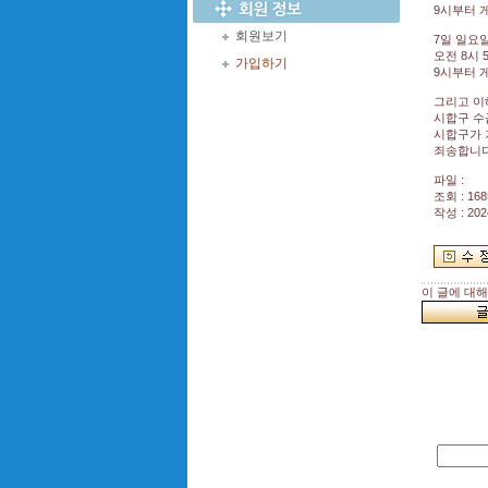
9시부터 
회원보기
7일 일요
오전 8시
가입하기
9시부터 
그리고 
시합구 수
시합구가
죄송합니다
파일 :
조회 : 168
작성 : 202
이 글에 대