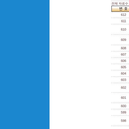
전체 자료수 :
612
611
610
609
608
607
606
605
604
603
602
601
600
599
598