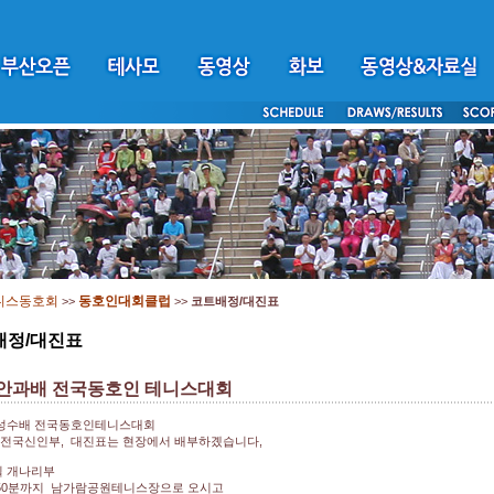
니스동호회
동호인대회클럽
>>
>>
코트배정/대진표
배정/대진표
 안과배 전국동호인 테니스대회
이성수배 전국동호인테니스대회
 전국신인부, 대진표는 현장에서 배부하곘습니다,
일 개나리부
 50분까지 남가람공원테니스장으로 오시고