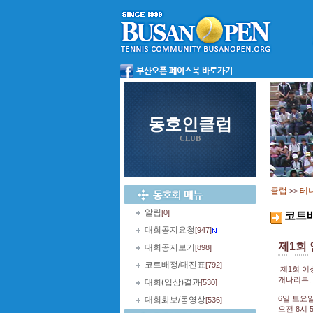
동호인클럽
CLUB
클럽
테
>>
알림
[0]
코트
대회공지요청
[947]
제1회
대회공지보기
[898]
코트배정/대진표
[792]
제1회 
개나리부,
대회(입상)결과
[530]
6일 토요
대회화보/동영상
[536]
오전 8시