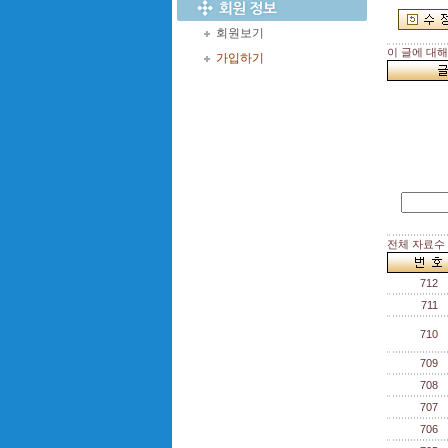
회원보기
이 글에 대
가입하기
전체 자료수 :
712
711
710
709
708
707
706