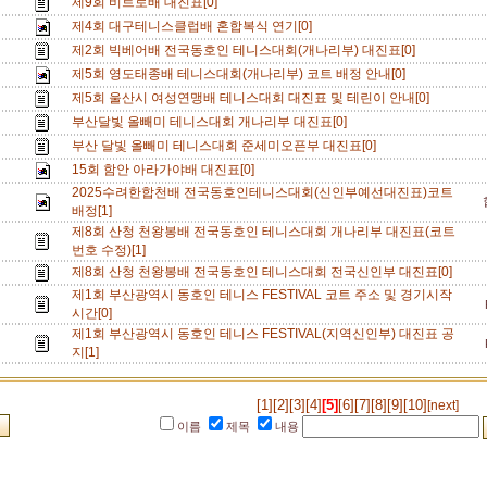
제9회 비트로배 대진표[0]
제4회 대구테니스클럽배 혼합복식 연기[0]
제2회 빅베어배 전국동호인 테니스대회(개나리부) 대진표[0]
제5회 영도태종배 테니스대회(개나리부) 코트 배정 안내[0]
제5회 울산시 여성연맹배 테니스대회 대진표 및 테린이 안내[0]
부산달빛 올빼미 테니스대회 개나리부 대진표[0]
부산 달빛 올빼미 테니스대회 준세미오픈부 대진표[0]
15회 함안 아라가야배 대진표[0]
2025수려한합천배 전국동호인테니스대회(신인부예선대진표)코트
배정[1]
제8회 산청 천왕봉배 전국동호인 테니스대회 개나리부 대진표(코트
번호 수정)[1]
제8회 산청 천왕봉배 전국동호인 테니스대회 전국신인부 대진표[0]
제1회 부산광역시 동호인 테니스 FESTIVAL 코트 주소 및 경기시작
시간[0]
제1회 부산광역시 동호인 테니스 FESTIVAL(지역신인부) 대진표 공
지[1]
[1]
[2]
[3]
[4]
[5]
[6]
[7]
[8]
[9]
[10]
[next]
이름
제목
내용