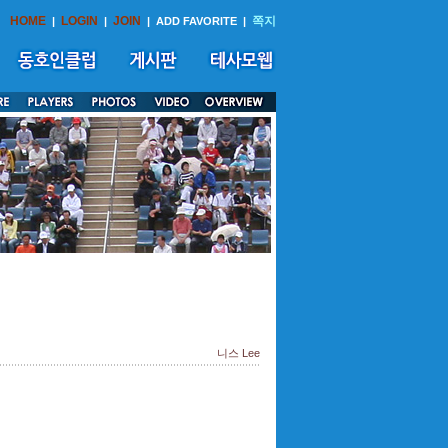
HOME
LOGIN
JOIN
쪽지
|
|
|
ADD FAVORITE
|
니스 Lee