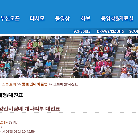
니스동호회
동호인대회클럽
>>
>>
코트배정/대진표
배정/대진표
 양산시장배 개나리부 대진표
.xlsx
(19 Kb)
3
4년 05월 03일 10:42:59