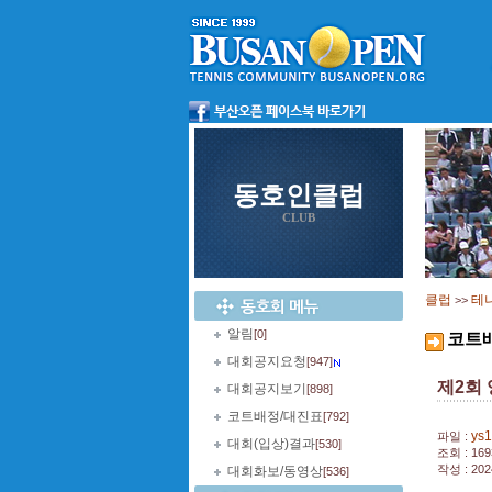
동호인클럽
CLUB
클럽
테
>>
알림
[0]
코트
대회공지요청
[947]
제2회
대회공지보기
[898]
코트배정/대진표
[792]
ys1
파일 :
대회(입상)결과
[530]
조회 : 169
작성 : 202
대회화보/동영상
[536]