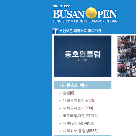
동호인클럽
CLUB
알림
[0]
대회공지요청
[947]
대회공지보기
[898]
코트배정/대진표
[792]
대회(입상)결과
[530]
대회화보/동영상
[536]