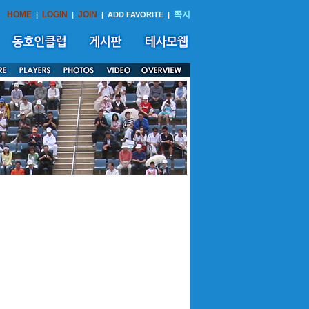
HOME
LOGIN
JOIN
쪽지
|
|
|
ADD FAVORITE
|