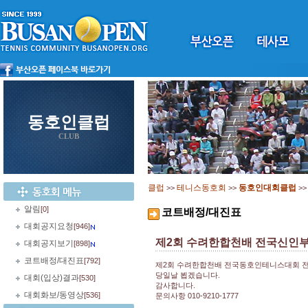
동호인클럽
CLUB
클럽
테니스동호회
동호인대회클럽
>>
>>
>
알림
[0]
코트배정/대진표
대회공지요청
[946]
제2회 수려한합천배 전국신인부
대회공지보기
[898]
코트배정/대진표
[792]
제2회 수려한합천배 전국동호인테니스대회 
당일날 뵙겠습니다.
대회(입상)결과
[530]
감사합니다.
대회화보/동영상
[536]
문의사항 010-9210-1777