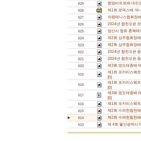
함양비트로배 대진표
629
제1회 로덱스배 개
628
의령테니스협회장배
627
2024년 합천오픈
626
양산시 협회 혼복테니
625
제2회 상주협회장배 
624
제2회 상주협회장배 
623
2024년 합천오픈 
622
2024년 합천오픈 
621
제3회 영도태종배 
620
제1회 포카리스웨트
619
[0]
제1회 포카리스웨트
618
[0]
제3회 영도태종배 테
617
[0]
제1회 포카리스웨트
616
제2회 수려한합천배
615
제2회 수려한합천배 
▶
614
제 4회 울산광역시 
613