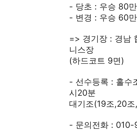
- 당초 : 우승 8
- 변경 : 우승 6
=> 경기장 : 경
니스장
(하드코트 9면)
- 선수등록 : 홀수조
시20분
대기조(19조,20조,
- 문의전화 : 010-