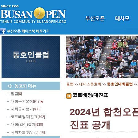
동호인클럽
CLUB
클럽
테니스동호회
동호인대회클럽
>>
>>
>
알림
[0]
코트배정/대진표
대회공지요청
[947]
2024년 합천오
대회공지보기
[898]
코트배정/대진표
[792]
진표 공개
대회(입상)결과
[530]
대회화보/동영상
[536]