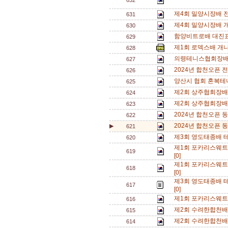
632
제4회 밀양시장배 
631
제4회 밀양시장배 
630
함양비트로배 대진표
629
제1회 로덱스배 개
628
의령테니스협회장배
627
2024년 합천오픈
626
양산시 협회 혼복테니
625
제2회 상주협회장배 
624
제2회 상주협회장배 
623
2024년 합천오픈 
622
2024년 합천오픈 
▶
621
제3회 영도태종배 
620
제1회 포카리스웨트
619
[0]
제1회 포카리스웨트
618
[0]
제3회 영도태종배 테
617
[0]
제1회 포카리스웨트
616
제2회 수려한합천배
615
제2회 수려한합천배
614