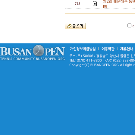
제2회 해운대구 동
713
[0]