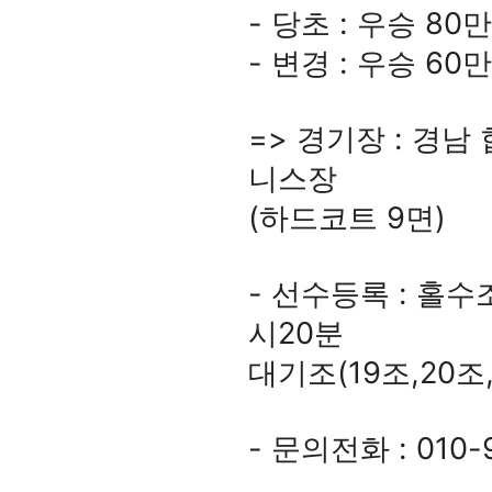
- 당초 : 우승 8
- 변경 : 우승 6
=> 경기장 : 경
니스장
(하드코트 9면)
- 선수등록 : 홀수조
시20분
대기조(19조,20조,
- 문의전화 : 010-