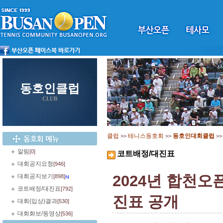
동호인클럽
CLUB
클럽
테니스동호회
동호인대회클럽
>>
>>
>
알림
[0]
코트배정/대진표
대회공지요청
[946]
2024년 합천오
대회공지보기
[898]
코트배정/대진표
[792]
진표 공개
대회(입상)결과
[530]
대회화보/동영상
[536]