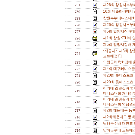
제26회 창원시부부
731
16회 테슬라배테니
730
창원부부테니스대회 
729
제26회 창원시부부
728
제5회 밀양시장배테
727
제1회 창원KTH배
726
제5회 밀양시장배 개
725
*재공지*_제3회 
724
코트배정[0]
의령군체육회장배 출
723
제4회 대구테니스클
722
제20회 롯데스포츠.
721
제20회 롯데스포츠.
720
이기대 갈맷길과 함
719
테니스대회 개나리부
이기대 갈맷길과 함
718
테니스대회 영남권신
제2회 해운대구 동백
717
제2회해운대구 동백
716
남해군수배 대진표 및
715
남해군수배 코트배정
714