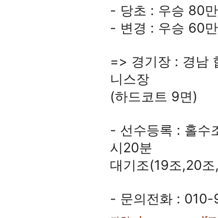
- 당초 : 우승 8
- 변경 : 우승 6
=> 경기장 : 경
니스장
(하드코트 9면)
- 선수등록 : 홀수조
시20분
대기조(19조,20조,
- 문의전화 : 010-