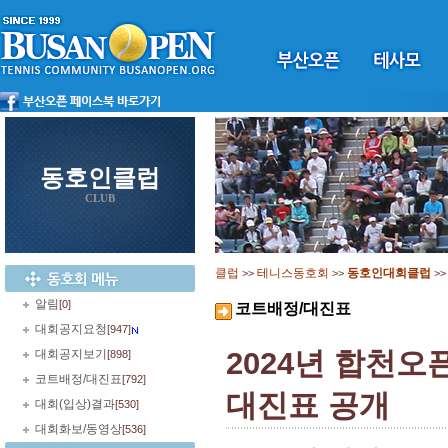
동호인클럽
CLUB
클럽
테니스동호회
동호인대회클럽
>>
>>
>
알림
[0]
코트배정/대진표
대회공지요청
[947]
2024년 합천오
대회공지보기
[898]
코트배정/대진표
[792]
대진표 공개
대회(입상)결과
[530]
대회화보/동영상
[536]