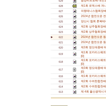
함양비트로배 대진표
629
제1회 로덱스배 개
628
의령테니스협회장배
627
2024년 합천오픈
626
양산시 협회 혼복테니
625
제2회 상주협회장배 
624
제2회 상주협회장배 
623
2024년 합천오픈 
▶
622
2024년 합천오픈 
621
제3회 영도태종배 
620
제1회 포카리스웨트
619
[0]
제1회 포카리스웨트
618
[0]
제3회 영도태종배 테
617
[0]
제1회 포카리스웨트
616
제2회 수려한합천배
615
제2회 수려한합천배
614
제 4회 울산광역시 
613