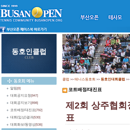
동호인클럽
CLUB
클럽
테니스동호회
동호인대회클럽
>>
>>
>
알림
[0]
코트배정/대진표
대회공지요청
[947]
제2회 상주협회
대회공지보기
[898]
코트배정/대진표
[792]
표
대회(입상)결과
[530]
대회화보/동영상
[536]