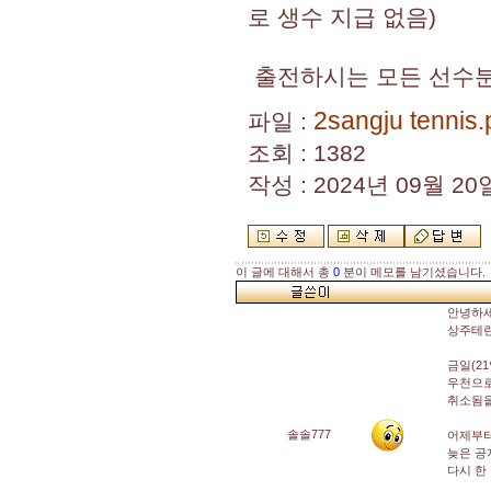
로 생수 지급 없음)
출전하시는 모든 선수분
2sangju tennis.
파일 :
조회 : 1382
작성 : 2024년 09월 20일
이 글에 대해서 총
0
분이 메모를 남기셨습니다.
안녕하
상주테
금일(2
우천으로
취소됨을
솔솔777
어제부터
늦은 공
다시 한