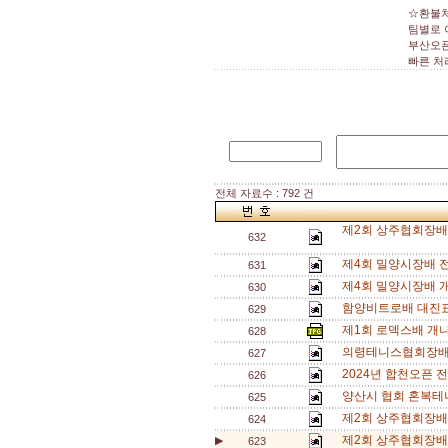
☆환불처
팀별로 
부산오픈
빠른 처
전체 자료수 : 792 건
제2회 상주협회장배 
632
제4회 밀양시장배 
631
제4회 밀양시장배 
630
함양비트로배 대진표
629
제1회 로덱스배 개
628
의령테니스협회장배
627
2024년 합천오픈
626
양산시 협회 혼복테니
625
제2회 상주협회장배 
624
제2회 상주협회장배 
▶
623