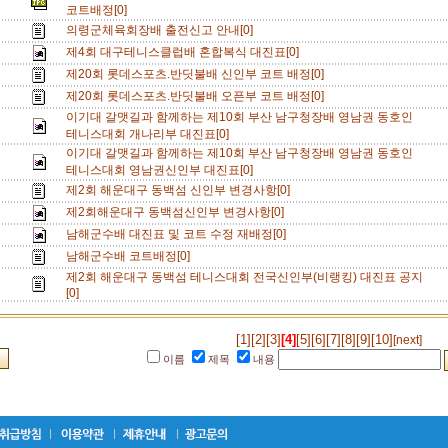
코트배정[0]
의령군체육회장배 출전신고 안내[0]
제4회 대구테니스클럽배 혼합복식 대진표[0]
제20회 롯데스포츠.반딧불배 신인부 코트 배정[0]
제20회 롯데스포츠.반딧불배 오픈부 코트 배정[0]
이기대 갈맷길과 함께하는 제10회 부산 남구청장배 영남권 동호인
테니스대회 개나리부 대진표[0]
이기대 갈맷길과 함께하는 제10회 부산 남구청장배 영남권 동호인
테니스대회 영남권신인부 대진표[0]
제2회 해운대구 동백섬 신인부 변경사항[0]
제2회해운대구 동백섬신인부 변경사항[0]
남해군수배 대진표 및 코트 수정 재배정[0]
남해군수배 코트배정[0]
제2회 해운대구 동백섬 테니스대회 전국신인부(비랭킹) 대진표 공지
[0]
[1]
[2]
[3]
[4]
[5]
[6]
[7]
[8]
[9]
[10]
[next]
이름
제목
내용