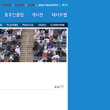
HOME
LOGIN
JOIN
쪽지
|
|
|
ADD FAVORITE
|
솔솔777