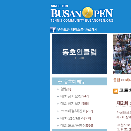
동호인클럽
CLUB
클럽
테
>>
알림
[0]
코트
대회공지요청
[947]
제2회
대회공지보기
[898]
코트배정/대진표
[792]
안녕하세
제2회 상
대회(입상)결과
[530]
우천으로
대회화보/동영상
[536]
1.
9. 2