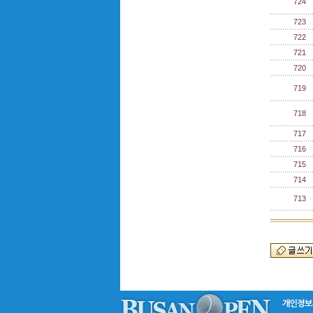
724
723
722
721
720
719
718
717
716
715
714
713