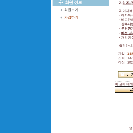
2.
9. 2
회원보기
3. 여자
- 여자복
가입하기
- 비고란
-
상주시민
-
우천관계
-
예선 경
- 개인생
출전하시는
2sa
파일 :
조회 : 137
작성 : 202
이 글에 대
솔