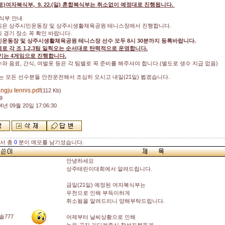
1.(토)여자복식부, 9. 22.(일) 혼합복식부는 취소없이 예정대로 진행됩니다.
복식부 안내
식은 상주시민운동장 및 상주시생활체육공원 테니스장에서 진행합니다.
의 경기 장소 꼭 확인 바랍니다.
운동장 및 상주시생활체육공원 테니스장 선수 모두 8시 30분까지 등록바랍니다.
로 각 조 1,2,3팀 일찍오는 순서대로 탄력적으로 운영합니다.
기는 4게임으로 진행합니다.
수와 음료, 간식, 여벌옷 등은 각 팀별로 꼭 준비를 해주셔야 합니다.(별도로 생수 지급 없음)
 모든 선수분들 안전운전해서 조심히 오시고 내일(21일) 뵙겠습니다.
ngju tennis.pdf
(112 Kb)
9
4년 09월 20일 17:06:30
해서 총
0
분이 메모를 남기셨습니다.
안녕하세요
상주테린이대회에서 알려드립니다.
금일(21일) 예정된 여자복식부는
우천으로 인해 부득이하게
취소됨을 알려드리니 양해부탁드립니다.
솔777
어제부터 날씨상황으로 인해