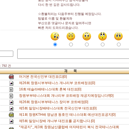
늦은 공지 기다려주신 참석자분들게
다시 한 번 깊은 감사드립니다.
☆환불처리는 다음주부터 진행될 예정입니다.
팀별로 이름 및 환불계좌
부산오픈 댓글이나 문자로 알려주시면
빠른 처리 도와드리겠습니다.
 792 건
머거본 전국신인부 대진표(1)[0]
제26회 창원시부부테니스 개나리부 코트배정표[0]
16회 테슬라배테니스대회 혼복 대진표[0]
창원부부테니스대회 개나리부 코트배정 재공지예정입니다!![0]
제26회 창원시부부테니스 장미부 코트배정[0]
제5회 밀양시장배테니스대회 전국신인부 대진표[0]
제1회 창원KTH배 영남권 동호인 테니스대회 예선대진표공지[0]
제5회 밀양시장배 개나부 대진표를 공지합니다.[0]
*재공지*_제3회 창원남산클럽배 여자테린이 복식 전국테니스대회