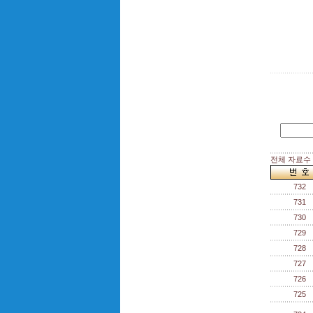
전체 자료수 :
732
731
730
729
728
727
726
725