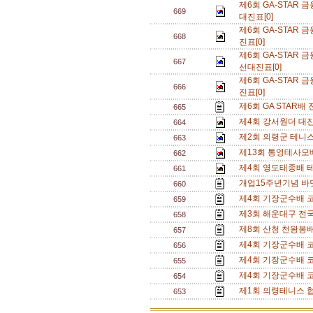
제6회 GA-STA
669
대진표[0]
제6회 GA-STA
668
진표[0]
제6회 GA-STA
667
선대진표[0]
제6회 GA-STA
666
진표[0]
제6회 GA STAR배
665
제4회 강서원더 대진
664
제2회 의령군 테니스
663
제13회 통영테사모배
662
제4회 영도태종배 테
661
개업15주년기념 바
660
제4회 기장군수배 코
659
제3회 해운대구 전
658
제8회 산청 천왕봉
657
제4회 기장군수배 코
656
제4회 기장군수배 코
655
제4회 기장군수배 
654
제1회 의령테니스 
653