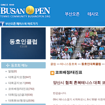
동호인클럽
CLUB
클럽
테니스동호회
동호인대회클럽
>>
>>
>
알림
[0]
코트배정/대진표
대회공지요청
[947]
양산시 협회 혼복테니스 대회 
대회공지보기
[898]
코트배정/대진표
[792]
반갑습니다.
대회(입상)결과
[530]
09시 테니스경기 시작하오니, 8시 50분 이전
대회화보/동영상
[536]