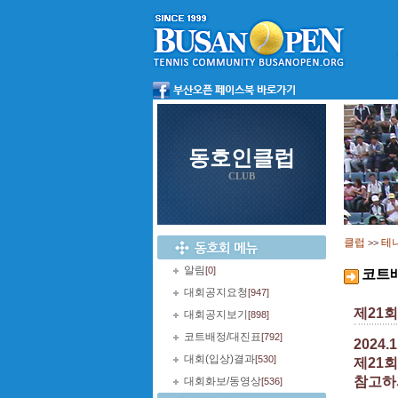
동호인클럽
CLUB
클럽
테
>>
알림
[0]
코트
대회공지요청
[947]
제21
대회공지보기
[898]
코트배정/대진표
[792]
2024.
대회(입상)결과
[530]
제21
참고하
대회화보/동영상
[536]