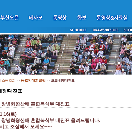
니스동호회
동호인대회클럽
>>
>>
코트배정/대진표
배정/대진표
회 창녕화왕산배 혼합복식부 대진표
11.16(토)
회 창녕화왕산배 혼합복식부 대진표 올려드립니다.
시고 조심해서 오세요~~~