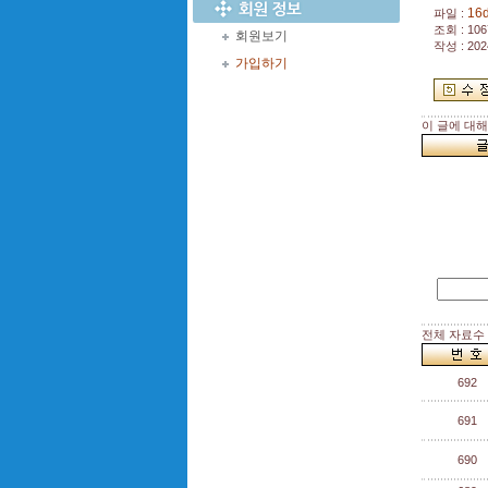
16
파일 :
조회 : 106
회원보기
작성 : 202
가입하기
이 글에 대
전체 자료수 :
692
691
690