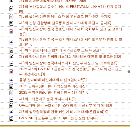
제1회 의령군생활체육대축전 여자테린이[0]
제1회 부산광역시 동호인 테니스 FESTIVAL(시니어부) 대진표 공지
[0]
제5회 울산여성연맹 테니스 대회 우천으로 인한 연기 공지[0]
제8회 산청 천왕봉배 전국동호인 테니스대회 우천 시 공지[0]
제3회 양산시장배 전국 동호인 테니스대회 국화부 대진표 및 코트배
정[0]
제3회 양산시장배 전국 동호인 테니스대회 세미오픈부 대진표 및 코
트배정[0]
제3회 의령군 테니스 협회배 지역신인부 코트 대진표[0]
제3회 양산시장배 전국테니스대회 개나리부 대진표 및 코트배정[0]
제3회 양산시장배 전국테니스대회 신인부 대진표 및 코트배정[0]
2025 제6회 GA-STAR 금융서비스 전국동호인테니스대회 전국신인
부 예선대진표[0]
통영 잔나비배 테린이대회 대진표입니다!![2]
2025 군위구장(F.T)배 지역신인부 예선대진[0]
2025 군위구장(F.T)배 전국신인부 예선대진[0]
제1회 해운대구 전국 개나리대회[0]
GA-스타배 전국 동호인 테니스대회 전국 신인부 연기 안내[0]
제3회 상주협회장배 전국 테린이 테니스 대회(혼합복식)[0]
GA STAR배 오픈부 오후2시 부터 정상 진행 합니다[0]