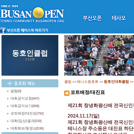
동호인클럽
CLUB
클럽
테니스동호회
동호인대회클럽
>>
>>
>
알림
[0]
코트배정/대진표
대회공지요청
[947]
제21회 창녕화왕산배 전국신인
대회공지보기
[898]
코트배정/대진표
[792]
2024.11.17(일)
대회(입상)결과
[530]
제21회 창녕화왕산배 전국신인
테니스장 주소등은 대진표 하단
대회화보/동영상
[536]