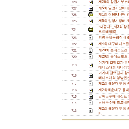
제26회 창원시부부
728
제5회 밀양시장배테
727
제1회 창원KTH배
726
제5회 밀양시장배 개
725
*재공지*_제3회 
724
코트배정[0]
의령군체육회장배 출
723
제4회 대구테니스클
722
제20회 롯데스포츠.
721
제20회 롯데스포츠.
720
이기대 갈맷길과 함
719
테니스대회 개나리부
이기대 갈맷길과 함
718
테니스대회 영남권신
제2회 해운대구 동백
717
제2회해운대구 동백
716
남해군수배 대진표 및
715
남해군수배 코트배정
714
제2회 해운대구 동
713
[0]