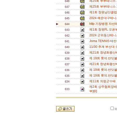
졔25회 부부테니스
648
제25회 부부테니스
647
제1회 창원남산클럽
646
2024 해운대구테
645
http 기장병원 자선
▶
644
제1회 창원FL 오픈
643
2024 군위동산테
642
Joma TENNIS 
641
11/30 추계 부산대
640
제21회 창녕화왕산
639
제 19회 롯데.반딧
638
제21회 창녕화왕산
637
제 19회 롯데.반딧
636
제 19회 롯데.반딧
635
제11회 의령군수배
634
제2회 상주협회장배
633
부)[0]