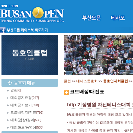
동호인클럽
CLUB
클럽
테니스동호회
동호인대회클럽
>>
>>
>
알림
[0]
코트배정/대진표
대회공지요청
[947]
http 기장병원 자선테니스대회
대회공지보기
[898]
코트배정/대진표
[792]
[중요]출전자 전원은 아침에 해당 코트 앞에서 
대회(입상)결과
[530]
- 동일 클럽이 3팀이상 같은조에 배정된 경우
대회화보/동영상
[536]
자세한 내용은 카페를 통해 공지 확인 바랍니다