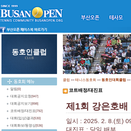
동호인클럽
CLUB
클럽
테니스동호회
동호인대회클럽
>>
>>
>
알림
[0]
코트배정/대진표
대회공지요청
[947]
제1회 강은호배
대회공지보기
[898]
코트배정/대진표
[792]
대회(입상)결과
[530]
일시 : 2025. 2. 8.(토)
대회화보/동영상
[536]
대진표 : 당일 배부