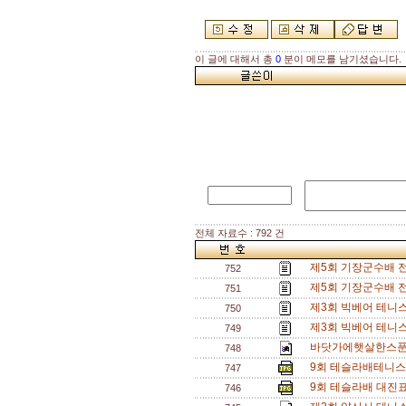
이 글에 대해서 총
0
분이 메모를 남기셨습니다.
전체 자료수 : 792 건
제5회 기장군수배 
752
제5회 기장군수배 
751
제3회 빅베어 테니스
750
제3회 빅베어 테니
749
바닷가에햇살한스푼배 
748
9회 테슬라배테니스
747
9회 테슬라배 대진표
746