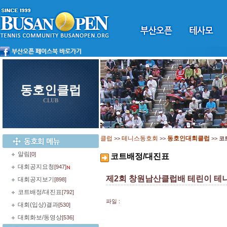
동호인클럽
CLUB
클럽
테니스동호회
동호인대회클럽
>>
>>
>>
코
알림
[0]
코트배정/대진표
대회공지요청
[947]
제2회 창원남산클럽배 테린이 테
대회공지보기
[898]
코트배정/대진표
[792]
파일 :
대회(입상)결과
[530]
대회화보/동영상
[536]