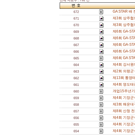
전체 자료수 : 792 건
GA STAR 
672
제3회 상주협
671
제3회 상주협
670
제6회 GA-
669
제6회 GA-
668
제6회 GA-
667
제6회 GA-
666
제6회 GA S
665
제4회 강서원
664
제2회 의령군
663
제13회 통영테
662
제4회 영도태
661
개업15주년기
660
제4회 기장군
659
제3회 해운대
658
제8회 산청 
657
제4회 기장군
656
제4회 기장군
655
제4회 기장군
654