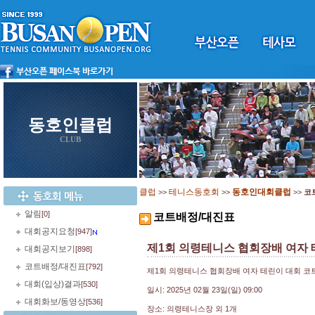
동호인클럽
CLUB
클럽
테니스동호회
동호인대회클럽
>>
>>
>>
코
알림
[0]
코트배정/대진표
대회공지요청
[947]
제1회 의령테니스 협회장배 여자
대회공지보기
[898]
코트배정/대진표
[792]
제1회 의령테니스 협회장배 여자 테린이 대회 코
대회(입상)결과
[530]
일시: 2025년 02월 23일(일) 09:00
대회화보/동영상
[536]
장소: 의령테니스장 외 1개