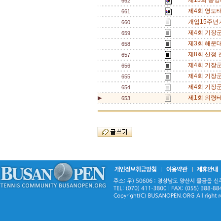
제13회 통영
662
제4회 영도태
661
개업15주년
660
제4회 기장군
659
제3회 해운
658
제8회 산청
657
제4회 기장군
656
제4회 기장군
655
제4회 기장
654
제1회 의령테
▶
653