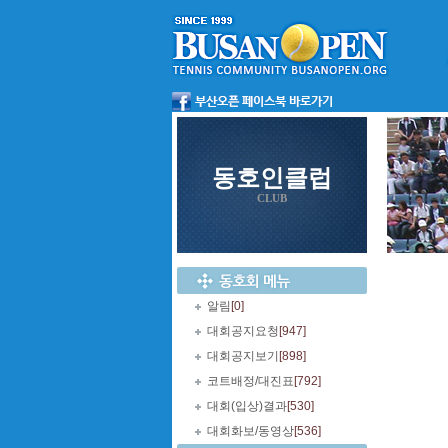
동호인클럽
CLUB
알림
[0]
대회공지요청
[947]
대회공지보기
[898]
코트배정/대진표
[792]
대회(입상)결과
[530]
대회화보/동영상
[536]