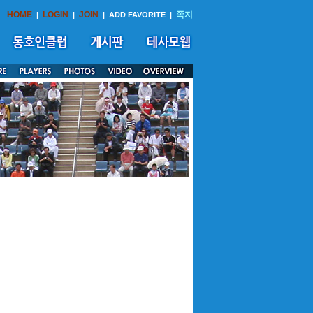
HOME
LOGIN
JOIN
쪽지
|
|
|
ADD FAVORITE
|