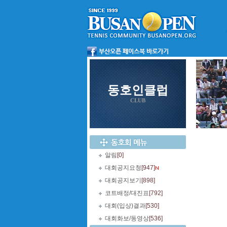
동호인클럽
CLUB
알림
[0]
대회공지요청
[947]
대회공지보기
[898]
코트배정/대진표
[792]
대회(입상)결과
[530]
대회화보/동영상
[536]