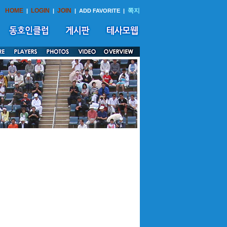
HOME
LOGIN
JOIN
쪽지
|
|
|
ADD FAVORITE
|