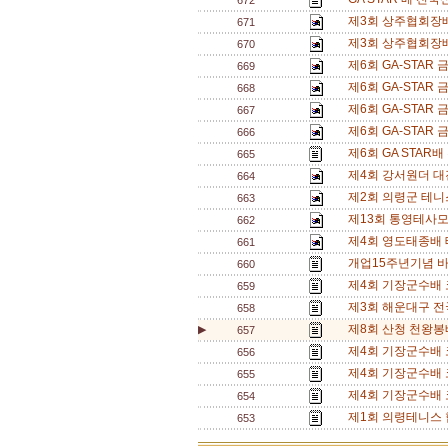
672
제3회 상주협회장배
671
제3회 상주협회장배
670
제6회 GA-STA
669
제6회 GA-STA
668
제6회 GA-STA
667
제6회 GA-STA
666
제6회 GA STAR
665
제4회 강서원더 대
664
제2회 의령군 테니
663
제13회 통영테사모배
662
제4회 영도태종배 
661
개업15주년기념 
660
제4회 기장군수배 
659
제3회 해운대구 전
658
제8회 산청 천왕봉
▶
657
제4회 기장군수배 
656
제4회 기장군수배 
655
제4회 기장군수배 
654
제1회 의령테니스 
653