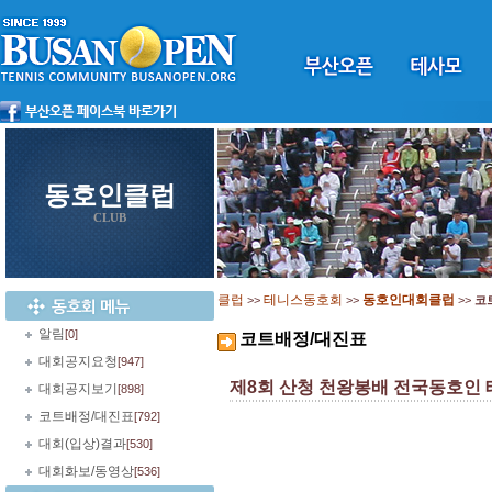
동호인클럽
CLUB
클럽
테니스동호회
동호인대회클럽
>>
>>
>>
코
알림
[0]
코트배정/대진표
대회공지요청
[947]
제8회 산청 천왕봉배 전국동호인
대회공지보기
[898]
코트배정/대진표
[792]
대회(입상)결과
[530]
대회화보/동영상
[536]