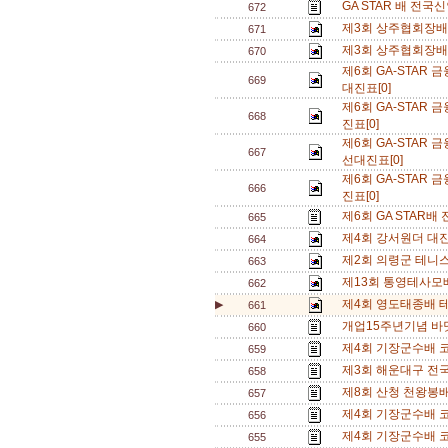
GA STAR 배 전국
672
제3회 상주협회장배 
671
제3회 상주협회장배 
670
제6회 GA-STA
669
대진표[0]
제6회 GA-STA
668
진표[0]
제6회 GA-STA
667
선대진표[0]
제6회 GA-STA
666
진표[0]
제6회 GA STAR배
665
제4회 강서원더 대진
664
제2회 의령군 테니스
663
제13회 통영테사모배
662
제4회 영도태종배 테
▶
661
개업15주년기념 바
660
제4회 기장군수배 코
659
제3회 해운대구 전
658
제8회 산청 천왕봉
657
제4회 기장군수배 코
656
제4회 기장군수배 코
655