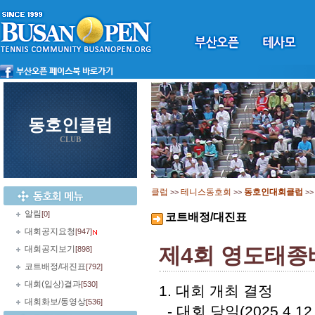
동호인클럽
CLUB
클럽
테니스동호회
동호인대회클럽
>>
>>
>
알림
[0]
코트배정/대진표
대회공지요청
[947]
제4회 영도태종
대회공지보기
[898]
코트배정/대진표
[792]
대회(입상)결과
[530]
1. 대회 개최 결정
대회화보/동영상
[536]
- 대회 당일(2025.4.