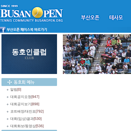
동호인클럽
CLUB
알림
[0]
대회공지요청
[947]
대회공지보기
[898]
코트배정/대진표
[792]
대회(입상)결과
[530]
대회화보/동영상
[536]