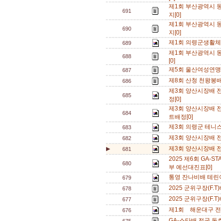
제1회 부산광역시 동
691
지[0]
제1회 부산광역시 동
690
지[0]
제1회 의령군생활체
689
제1회 부산광역시 동
688
[0]
제5회 울산여성연맹 
687
제8회 산청 천왕봉배
686
제3회 양산시장배 
685
정[0]
제3회 양산시장배 
684
트배정[0]
제3회 의령군 테니스
683
제3회 양산시장배 
682
제3회 양산시장배 
▶
681
2025 제6회 GA
680
부 예선대진표[0]
통영 잔나비배 테린이
679
2025 군위구장(F.
678
2025 군위구장(F.
677
제1회 해운대구 전
676
GA-스타배 전국 동