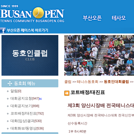
동호인클럽
CLUB
클럽
테니스동호회
동호인대회클럽
>>
>>
>
알림
[0]
코트배정/대진표
대회공지요청
[947]
제3회 양산시장배 전국테니스대
대회공지보기
[898]
코트배정/대진표
[792]
제3회 양산시장배 전국테니스대회 전국신인부
대회(입상)결과
[530]
선수등록시간
대회화보/동영상
[536]
1부 8시40분