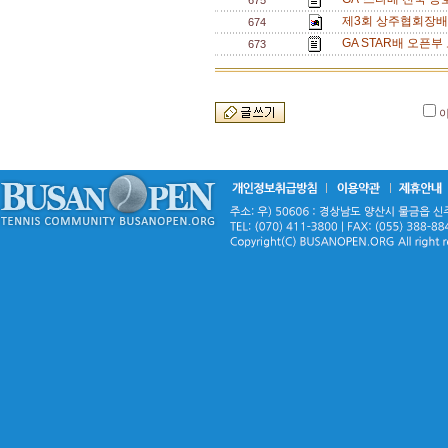
675
제3회 상주협회장배 
674
GA STAR배 오픈부
673