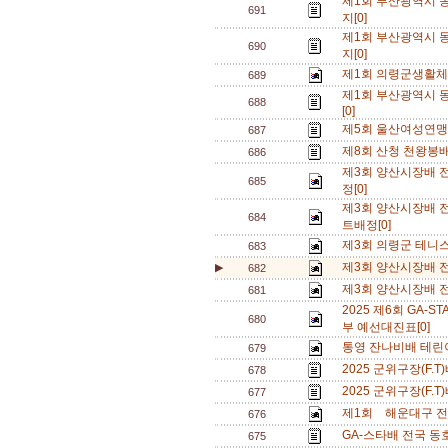
제1회 부산광역시 동
691
지[0]
제1회 부산광역시 동
690
지[0]
제1회 의령군생활체
689
제1회 부산광역시 동
688
[0]
제5회 울산여성연맹 
687
제8회 산청 천왕봉배
686
제3회 양산시장배 
685
정[0]
제3회 양산시장배 
684
트배정[0]
제3회 의령군 테니스
683
제3회 양산시장배 
▶
682
제3회 양산시장배 
681
2025 제6회 GA
680
부 예선대진표[0]
통영 잔나비배 테린이
679
2025 군위구장(F.
678
2025 군위구장(F.
677
제1회 해운대구 전
676
GA-스타배 전국 동
675