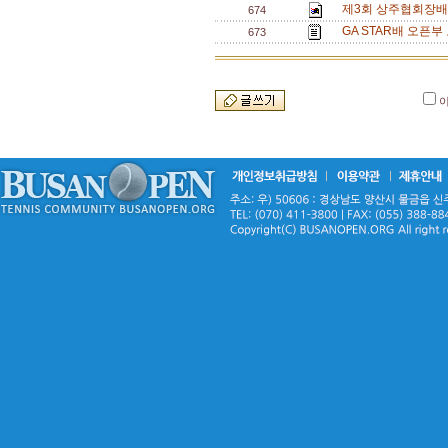
제3회 상주협회장배 
674
GA STAR배 오픈부
673