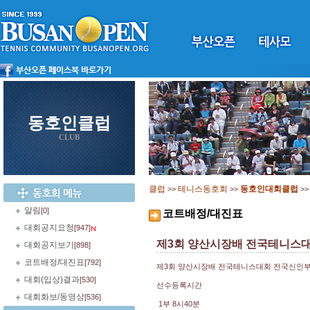
동호인클럽
CLUB
클럽
테니스동호회
동호인대회클럽
>>
>>
>
알림
[0]
코트배정/대진표
대회공지요청
[947]
제3회 양산시장배 전국테니스대
대회공지보기
[898]
코트배정/대진표
[792]
제3회 양산시장배 전국테니스대회 전국신인부
대회(입상)결과
[530]
선수등록시간
대회화보/동영상
[536]
1부 8시40분