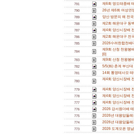
제6회 영도태종배 
791
26년 제6회 여성연맹
790
양산 방문의 해 전
789
제2회 해운대구 동
788
제4회 양산시장배 
787
제2회 해운대구 전
786
2026수려한합천배대
785
제9회 산청 천왕봉
784
[0]
제9회 산청 천왕봉
783
5/5(화) 춘계 부산대
782
14회 통영테사모 테
781
제4회 양산시장배 전
780
제4회 양산시장배 전
779
제4회 양산시장배 
778
제4회 양산시장배 전
777
2026 강서원더배 
776
2026년 대왕암둘레
775
2026년 대왕암둘레
774
2026 도계오픈 영남
773