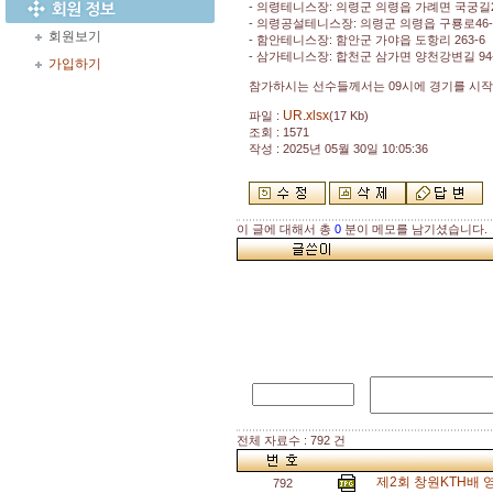
- 의령테니스장: 의령군 의령읍 가례면 국궁길
- 의령공설테니스장: 의령군 의령읍 구룡로46-
회원보기
- 함안테니스장: 함안군 가야읍 도항리 263-6
- 삼가테니스장: 합천군 삼가면 양천강변길 94-
가입하기
참가하시는 선수들께서는 09시에 경기를 시작하
UR.xlsx
파일 :
(17 Kb)
조회 : 1571
작성 : 2025년 05월 30일 10:05:36
이 글에 대해서 총
0
분이 메모를 남기셨습니다.
전체 자료수 : 792 건
제2회 창원KTH배
792