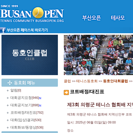
동호인클럽
CLUB
클럽
테니스동호회
동호인대회클럽
>>
>>
>
알림
[0]
코트배정/대진표
대회공지요청
[946]
제3회 의령군 테니스 협회배 
대회공지보기
[898]
코트배정/대진표
[792]
제3회 의령군 테니스 협회배 지역신인부 코트
대회(입상)결과
[530]
일시: 2025년 06월 01일(일) 09:00
대회화보/동영상
[536]
장소