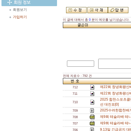
회원보기
가입하기
이 글에 대해서 총
0
분이 메모를 남기셨습니다.
전체 자료수 : 792 건
제22회 창녕화왕산
712
제22회 창녕화왕산배
711
2025 합천스포츠
710
선 대진표[0]
2025수려한합천배
709
제9회 테슬라배 테
708
제9회 테슬라배 테
707
9.13일 긴급공지 
706