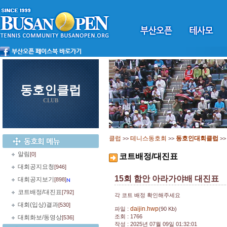
동호인클럽
CLUB
클럽
테니스동호회
동호인대회클럽
>>
>>
>
알림
[0]
코트배정/대진표
대회공지요청
[946]
15회 함안 아라가야배 대진표
대회공지보기
[898]
코트배정/대진표
[792]
각 코트 배정 확인해주세요
대회(입상)결과
[530]
daijin.hwp
파일 :
(90 Kb)
조회 : 1766
대회화보/동영상
[536]
작성 : 2025년 07월 09일 01:32:01