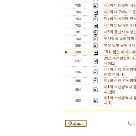
제9회 비트로배 대진
705
제4회 대구테니스클
704
제2회 빅베어배 전
703
제5회 영도태종배 테
702
제5회 울산시 여성연
701
부산달빛 올빼미 테
700
부산 달빛 올빼미 
699
15회 함안 아라가야
▶
698
2025수려한합천
697
배정[1]
제8회 산청 천왕봉
696
번호 수정)[1]
제8회 산청 천왕봉
695
제1회 부산광역시 동
694
시간[0]
제1회 부산광역시 동
693
지[1]