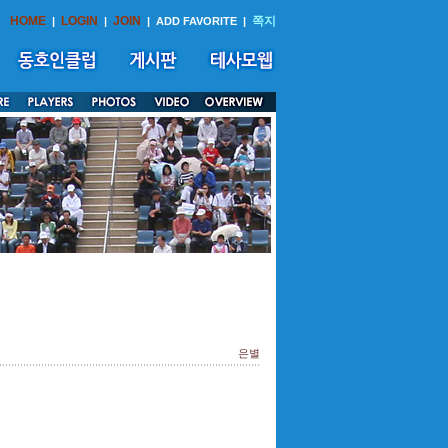
HOME
LOGIN
JOIN
쪽지
|
|
|
ADD FAVORITE
|
은별