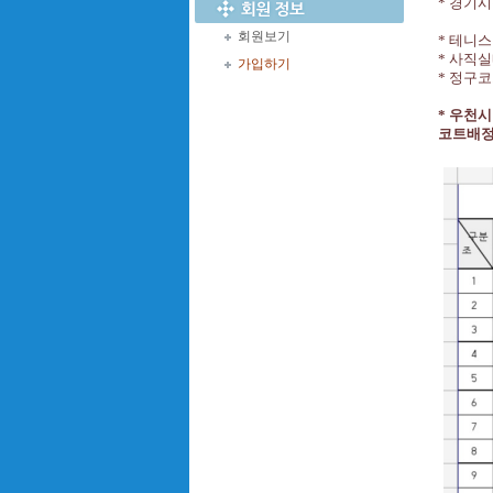
*
경기
회원보기
*
테니스
*
사직실
가입하기
*
정구
*
우천시
코트배정