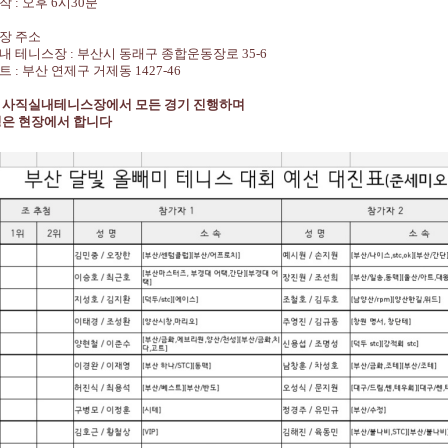
시작
:
오후
6
시
30
분
장 주소
내 테니스장
:
부산시 동래구 종합운동장로
35-6
코트
:
부산 연제구 거제동
1427-46
 사직실내테니스장에서 모든 경기 진행하며
은 현장에서 합니다