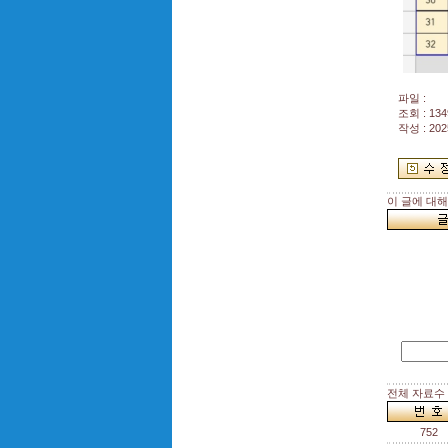
파일 :
조회 : 134
작성 : 202
이 글에 대
전체 자료수 :
752