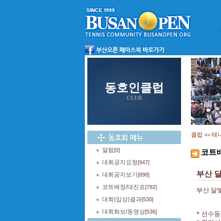
동호인클럽
CLUB
클럽
테
>>
알림
[0]
코트
대회공지요청
[947]
부산 
대회공지보기
[898]
코트배정/대진표
[792]
부산 달
대회(입상)결과
[530]
대회화보/동영상
[536]
*
선수