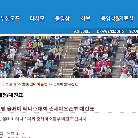
니스동호회
동호인대회클럽
>>
>>
코트배정/대진표
배정/대진표
달빛 올빼미 테니스대회 준세미오픈부 대진표
빛 올빼미 테니스대회 준세미오픈부 대진표 입니다
등록
:
오후
6
시
~